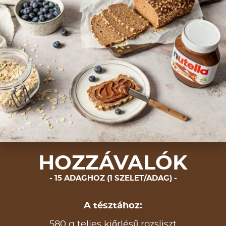
HOZZÁVALÓK
15 ADAGHOZ (1 SZELET/ADAG)
A tésztához:
580 g teljes kiőrlésű rozsliszt