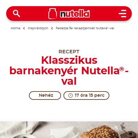
Open 
Home
Inspirálódjon
Fedezze fel receptjeinket Nutella
®
-val
RECEPT
Klasszikus
barnakenyér Nutella
-
®
val
Nehéz
17 óra 15 perc