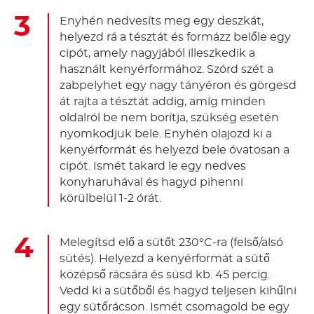
Enyhén nedvesíts meg egy deszkát,
helyezd rá a tésztát és formázz belőle egy
cipót, amely nagyjából illeszkedik a
használt kenyérformához. Szórd szét a
zabpelyhet egy nagy tányéron és görgesd
át rajta a tésztát addig, amíg minden
oldalról be nem borítja, szükség esetén
nyomkodjuk bele. Enyhén olajozd ki a
kenyérformát és helyezd bele óvatosan a
cipót. Ismét takard le egy nedves
konyharuhával és hagyd pihenni
körülbelül 1-2 órát.
Melegítsd elő a sütőt 230°C-ra (felső/alsó
sütés). Helyezd a kenyérformát a sütő
középső rácsára és süsd kb. 45 percig.
Vedd ki a sütőből és hagyd teljesen kihűlni
egy sütőrácson. Ismét csomagold be egy