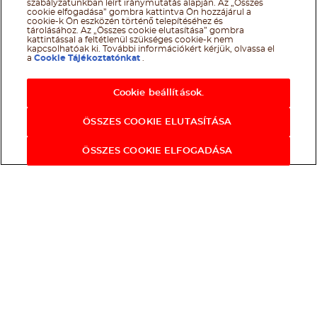
szabályzatunkban leírt iránymutatás alapján. Az „Összes
cookie elfogadása” gombra kattintva Ön hozzájárul a
cookie-k Ön eszközén történő telepítéséhez és
tárolásához. Az „Összes cookie elutasítása” gombra
kattintással a feltétlenül szükséges cookie-k nem
kapcsolhatóak ki. További információkért kérjük, olvassa el
a
Cookie Tájékoztatónkat
.
Cookie beállítások.
ÖSSZES COOKIE ELUTASÍTÁSA
ÖSSZES COOKIE ELFOGADÁSA