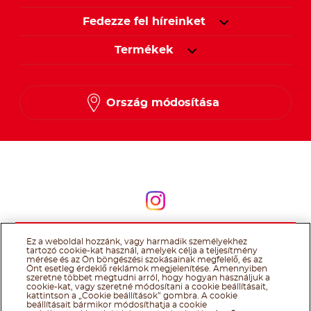
Fedezze fel híreinket
Termékek
Ország módosítása
Kövessen minket
Kövessen minket
Ez a weboldal hozzánk, vagy harmadik személyekhez
@Ferrero 2026 All rights reserved.
Nutella® cookie tájékoztató
tartozó cookie-kat használ, amelyek célja a teljesítmény
Felhasználás Feltételei
Technikai információk
Impresszum
Ferrero
mérése és az Ön böngészési szokásainak megfelelő, és az
adatkezelési tájékoztató
Önt esetleg érdeklő reklámok megjelenítése. Amennyiben
szeretne többet megtudni arról, hogy hogyan használjuk a
cookie-kat, vagy szeretné módosítani a cookie beállításait,
kattintson a „Cookie beállítások” gombra. A cookie
beállításait bármikor módosíthatja a cookie