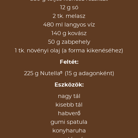
12 g só
2 tk. melasz
480 ml langyos víz
140 g kovász
50 g zabpehely
1 tk. növényi olaj (a forma kikenéséhez)
Feltét:
®
225 g Nutella
(15 g adagonként)
Eszközök:
nagy tál
kisebb tál
habverő
gumi spatula
konyharuha