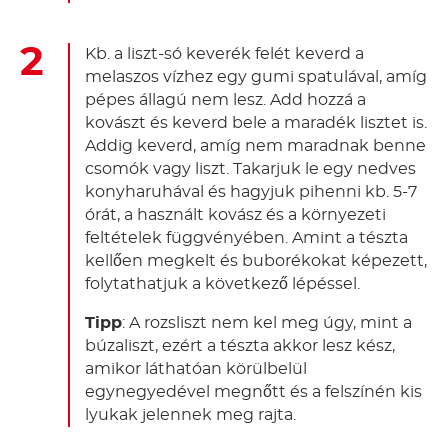
Kb. a liszt-só keverék felét keverd a
melaszos vízhez egy gumi spatulával, amíg
pépes állagú nem lesz. Add hozzá a
kovászt és keverd bele a maradék lisztet is.
Addig keverd, amíg nem maradnak benne
csomók vagy liszt. Takarjuk le egy nedves
konyharuhával és hagyjuk pihenni kb. 5-7
órát, a használt kovász és a környezeti
feltételek függvényében. Amint a tészta
kellően megkelt és buborékokat képezett,
folytathatjuk a következő lépéssel.
Tipp
: A rozsliszt nem kel meg úgy, mint a
búzaliszt, ezért a tészta akkor lesz kész,
amikor láthatóan körülbelül
egynegyedével megnőtt és a felszínén kis
lyukak jelennek meg rajta.