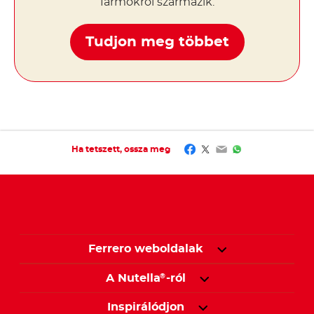
farmokról származik.
Tudjon meg többet
Facebook
Twitter
Email
WhatsApp
Ha tetszett, ossza meg
Ferrero weboldalak
A Nutella
-ról
®
Inspirálódjon