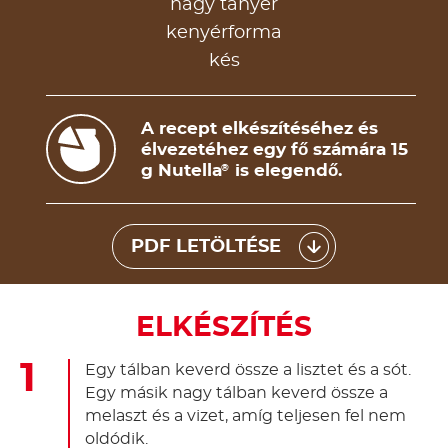
nagy tányér
kenyérforma
kés
A recept elkészítéséhez és
élvezetéhez egy fő számára 15
g Nutella
is elegendő.
®
PDF LETÖLTÉSE
ELKÉSZÍTÉS
Egy tálban keverd össze a lisztet és a sót.
Egy másik nagy tálban keverd össze a
melaszt és a vizet, amíg teljesen fel nem
oldódik.