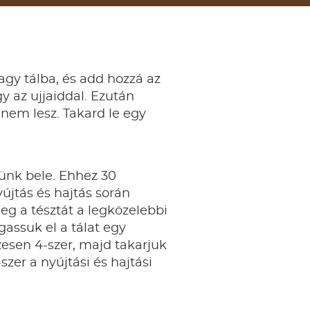
nagy tálba, és add hozzá az
y az ujjaiddal. Ezután
 nem lesz. Takard le egy
yünk bele. Ehhez 30
yújtás és hajtás során
g a tésztát a legközelebbi
gassuk el a tálat egy
zesen 4-szer, majd takarjuk
szer a nyújtási és hajtási