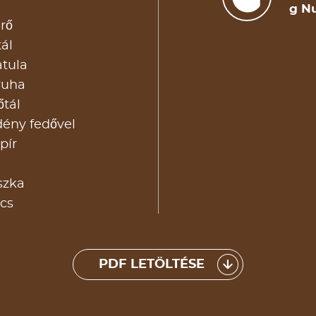
g Nu
rő
ál
tula
ruha
őtál
dény fedővel
pír
szka
cs
PDF LETÖLTÉSE