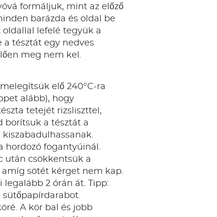
yóvá formáljuk, mint az előző
 minden barázda és oldal be
t oldallal lefelé tegyük a
le a tésztát egy nedves
ellően meg nem kel.
 melegítsük elő 240°C-ra
ippet alább), hogy
ta tetejét rizsliszttel,
 borítsuk a tésztát a
ok kiszabadulhassanak.
a hordozó fogantyúinál.
erc után csökkentsük a
, amíg sötét kérget nem kap.
 legalább 2 órán át. Tipp:
 sütőpapírdarabot.
öré. A kör bal és jobb