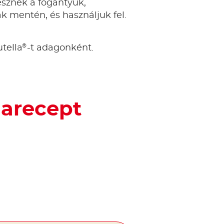
lesznek a fogantyúk,
k mentén, és használjuk fel.
®
utella
-t adagonként.
larecept