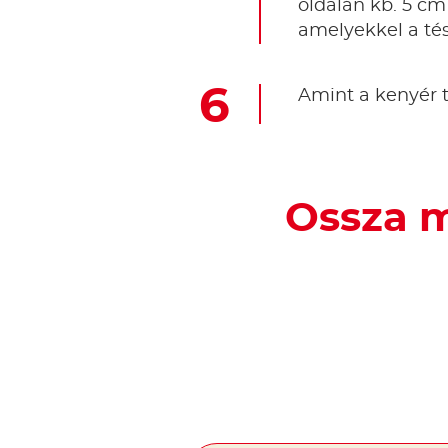
oldalán kb. 5 cm
amelyekkel a tés
Amint a kenyér te
Ossza m