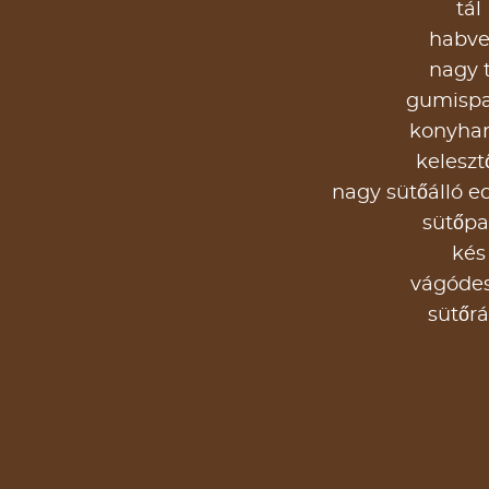
tál
habve
nagy t
gumispa
konyha
keleszt
nagy sütőálló e
sütőpa
kés
vágóde
sütőrá