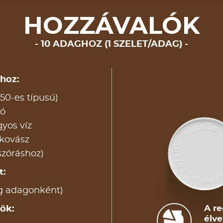
HOZZÁVALÓK
10 ADAGHOZ (1 SZELET/ADAG)
ához:
550-es típusú)
só
yos víz
 kovász
 (szóráshoz)
t:
 g adagonként)
A re
ök:
élve