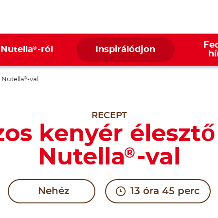
Fed
®
 Nutella
-ról
Inspirálódjon
hí
 Nutella
-val
®
RECEPT
os kenyér élesztő
Nutella
-val
®
Nehéz
13 óra 45 perc