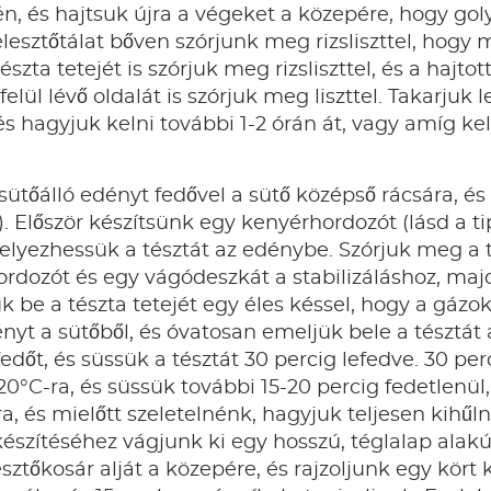
én, és hajtsuk újra a végeket a közepére, hogy gol
lesztőtálat bőven szórjunk meg rizsliszttel, hogy
szta tetejét is szórjuk meg rizsliszttel, és a hajtot
elül lévő oldalát is szórjuk meg liszttel. Takarjuk 
s hagyjuk kelni további 1-2 órán át, vagy amíg k
ütőálló edényt fedővel a sütő középső rácsára, és
s). Először készítsünk egy kenyérhordozót (lásd a t
yezhessük a tésztát az edénybe. Szórjuk meg a tész
ordozót és egy vágódeszkát a stabilizáláshoz, majd
k be a tészta tetejét egy éles késsel, hogy a gáz
nyt a sütőből, és óvatosan emeljük bele a tésztát 
fedőt, és süssük a tésztát 30 percig lefedve. 30 p
0°C-ra, és süssük további 15-20 percig fedetlenül
, és mielőtt szeletelnénk, hagyjuk teljesen kihűlni
szítéséhez vágjunk ki egy hosszú, téglalap alakú
ztőkosár alját a közepére, és rajzoljunk egy kört k