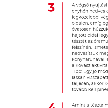
A végső nyújtási
enyhén nedves de
legközelebbi vég
oldalon, amíg e
óvatosan húzzuk 
hajtott oldal le
tésztát az óramu
felszínén. Ismét
nedvesítsük meg 
konyharuhával, é
a kovász aktivit
Tipp: Egy jó mód
lassan visszapa
teljesen, akkor k
tovább kell pihe
Amint a tészta m