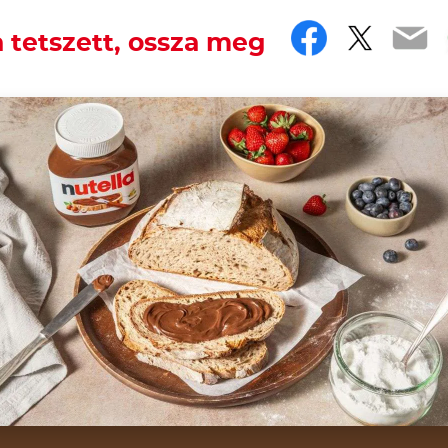
Faceboo
Twitt
Em
 tetszett, ossza meg