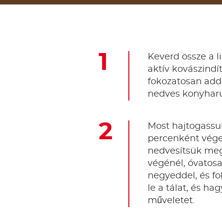
Keverd össze a li
aktív kovászindí
fokozatosan add 
nedves konyharu
Most hajtogassuk
percenként végez
nedvesítsük meg 
végénél, óvatosa
negyeddel, és fo
le a tálat, és ha
műveletet.