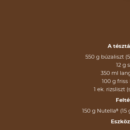
A tészt
550 g búzaliszt (
12 g 
350 ml lang
100 g friss
1 ek. rizsliszt
Felté
®
150 g Nutella
(15
Eszköz