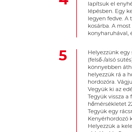
lapítsuk el enyh
lépésben. Egy ke
legyen fedve. A té
kosárba. A most f
konyharuhával, é
Helyezzünk egy s
(felső-/alsó süté
könnyebben áthel
helyezzük rá a h
hordozóra. Vágju
Vegyük ki az edé
Tegyük vissza a 
hőmérsékletet 22
Tegyük egy rácsra
Kenyérhordozó ké
Helyezzük a keles