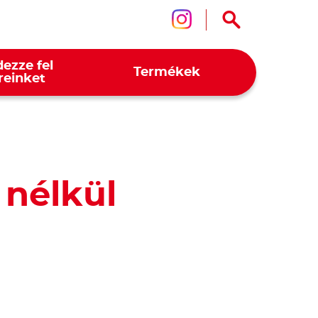
Kövessen mink
ezze fel
Termékek
reinket
 nélkül