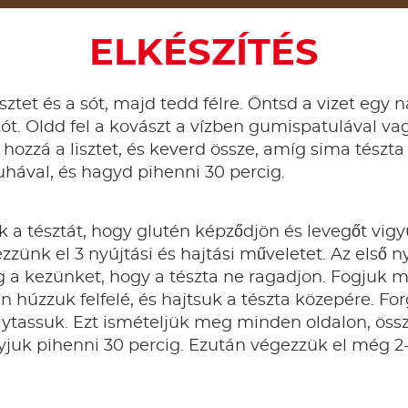
ELKÉSZÍTÉS
sztet és a sót, majd tedd félre. Öntsd a vizet egy 
tót. Oldd fel a kovászt a vízben gumispatulával vag
hozzá a lisztet, és keverd össze, amíg sima tészta
hával, és hagyd pihenni 30 percig.
 a tésztát, hogy glutén képződjön és levegőt vig
zünk el 3 nyújtási és hajtási műveletet. Az első n
a kezünket, hogy a tészta ne ragadjon. Fogjuk me
n húzzuk felfelé, és hajtsuk a tészta közepére. For
lytassuk. Ezt ismételjük meg minden oldalon, öss
gyjuk pihenni 30 percig. Ezután végezzük el még 2-