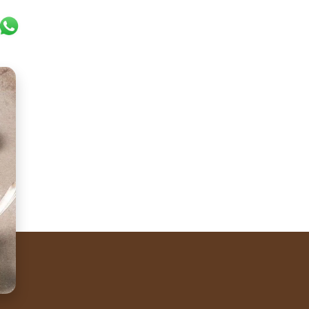
k
er
ail
WhatsApp