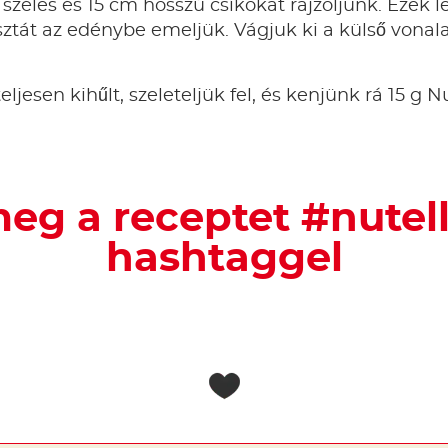
 széles és 15 cm hosszú csíkokat rajzoljunk. Ezek 
ztát az edénybe emeljük. Vágjuk ki a külső vonala
ljesen kihűlt, szeleteljük fel, és kenjünk rá 15 g N
eg a receptet #nutel
hashtaggel