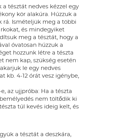
k a tésztát nedves kézzel egy
ékony kör alakúra. Húzzuk a
 rá. Ismételjük meg a többi
arkokat, és mindegyiket
dítsuk meg a tésztát, hogy a
lával óvatosan húzzuk a
get hozzunk létre a tészta
tet nem kap, szükség esetén
takarjuk le egy nedves
 kb. 4-12 órát vesz igénybe,
e, az ujjpróba: Ha a tészta
 bemélyedés nem töltődik ki
észta túl kevés ideig kelt, és
gyük a tésztát a deszkára,