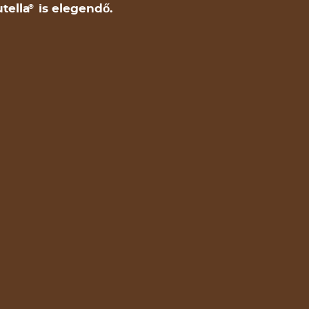
tella
is elegendő.
®