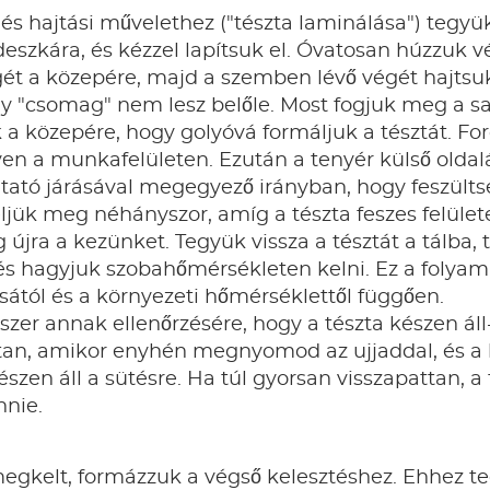
 és hajtási művelethez ("tészta laminálása") tegyü
szkára, és kézzel lapítsuk el. Óvatosan húzzuk v
ét a közepére, majd a szemben lévő végét hajtsuk
gy "csomag" nem lesz belőle. Most fogjuk meg a s
a közepére, hogy golyóvá formáljuk a tésztát. For
gyen a munkafelületen. Ezután a tenyér külső olda
tató járásával megegyező irányban, hogy feszültsé
eljük meg néhányszor, amíg a tészta feszes felüle
újra a kezünket. Tegyük vissza a tésztát a tálba, 
s hagyjuk szobahőmérsékleten kelni. Ez a folyamat
ásától és a környezeti hőmérséklettől függően.
szer annak ellenőrzésére, hogy a tészta készen áll-
ttan, amikor enyhén megnyomod az ujjaddal, és a
észen áll a sütésre. Ha túl gyorsan visszapattan, a t
nnie.
egkelt, formázzuk a végső kelesztéshez. Ehhez te