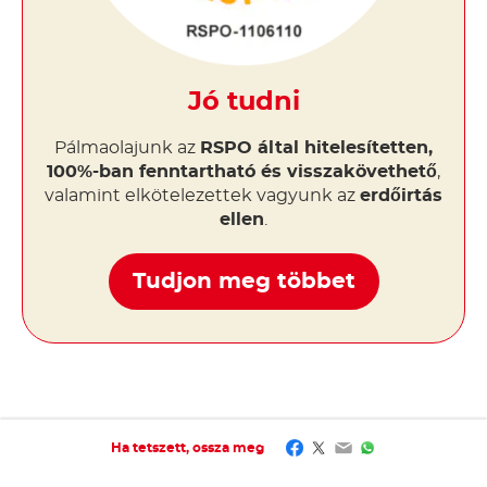
Jó tudni
Pálmaolajunk az
RSPO által hitelesítetten,
100%-ban fenntartható és visszakövethető
,
valamint elkötelezettek vagyunk az
erdőirtás
ellen
.
Tudjon meg többet
Facebook
Twitter
Email
WhatsApp
Ha tetszett, ossza meg