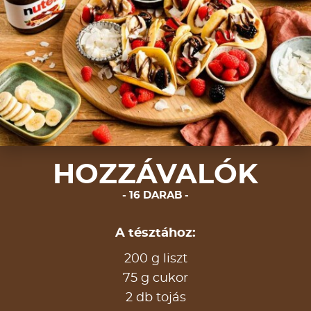
HOZZÁVALÓK
16 DARAB
A tésztához:
200 g liszt
75 g cukor
2 db tojás