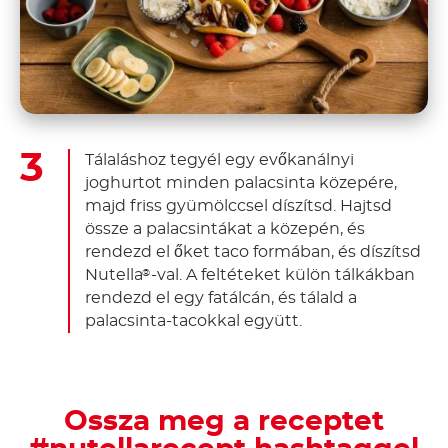
Tálaláshoz tegyél egy evőkanálnyi
joghurtot minden palacsinta közepére,
majd friss gyümölccsel díszítsd. Hajtsd
össze a palacsintákat a közepén, és
rendezd el őket taco formában, és díszítsd
Nutella
-val. A feltéteket külön tálkákban
®
rendezd el egy fatálcán, és tálald a
palacsinta-tacokkal együtt.
Ossza meg a receptet