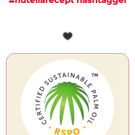
#nutellarecept hashtaggel