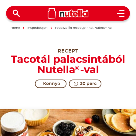
Open 
Home
Inspirálódjon
Fedezze fel receptjeinket Nutella
®
-val
RECEPT
Tacotál palacsintából
Nutella
-val
®
Könnyű
30 perc