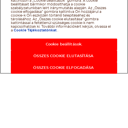
kattintson a „Cookie beállítások” gombra. A cookie
beállításait bármikor módosíthatja a cookie
szabályzatunkban leírt iránymutatás alapján. Az „Összes
cookie elfogadása” gombra kattintva Ön hozzájárul a
cookie-k Ön eszközén történő telepítéséhez és
tárolásához. Az „Összes cookie elutasítása” gombra
kattintással a feltétlenül szükséges cookie-k nem
kapcsolhatóak ki. További információkért kérjük, olvassa el
a
Cookie Tájékoztatónkat
.
Cookie beállítások.
ÖSSZES COOKIE ELUTASÍTÁSA
ÖSSZES COOKIE ELFOGADÁSA