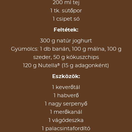
200 ml tej
1 tk. sütőpor
1 csipet só
Feltétek:
300 g natúr joghurt
Gyümölcs: 1 db banán, 100 g málna, 100 g
szeder, 50 g kókuszchips
®
120 g Nutella
(15 g adagonként)
Eszközök:
1 keverőtál
1 habverő
1 nagy serpenyő
1 merőkanál
1 vágódeszka
1 palacsintafordító