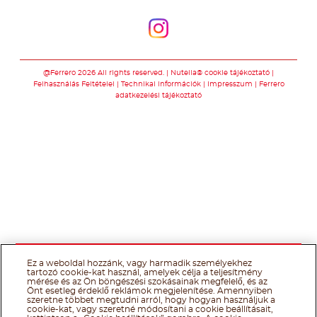
Kövessen minket
Kövessen minket
@Ferrero 2026 All rights reserved.
Nutella® cookie tájékoztató
Felhasználás Feltételei
Technikai információk
Impresszum
Ferrero
adatkezelési tájékoztató
Ez a weboldal hozzánk, vagy harmadik személyekhez
tartozó cookie-kat használ, amelyek célja a teljesítmény
mérése és az Ön böngészési szokásainak megfelelő, és az
Önt esetleg érdeklő reklámok megjelenítése. Amennyiben
szeretne többet megtudni arról, hogy hogyan használjuk a
cookie-kat, vagy szeretné módosítani a cookie beállításait,