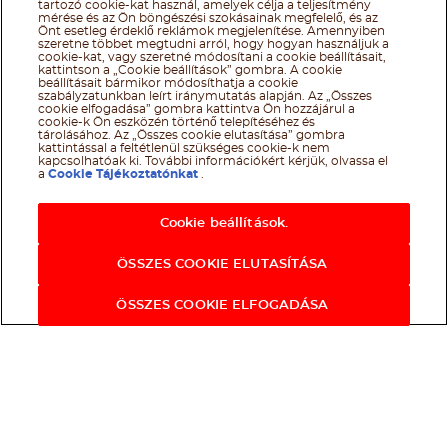
tartozó cookie-kat használ, amelyek célja a teljesítmény
mérése és az Ön böngészési szokásainak megfelelő, és az
Önt esetleg érdeklő reklámok megjelenítése. Amennyiben
szeretne többet megtudni arról, hogy hogyan használjuk a
cookie-kat, vagy szeretné módosítani a cookie beállításait,
kattintson a „Cookie beállítások” gombra. A cookie
beállításait bármikor módosíthatja a cookie
szabályzatunkban leírt iránymutatás alapján. Az „Összes
cookie elfogadása” gombra kattintva Ön hozzájárul a
cookie-k Ön eszközén történő telepítéséhez és
tárolásához. Az „Összes cookie elutasítása” gombra
kattintással a feltétlenül szükséges cookie-k nem
kapcsolhatóak ki. További információkért kérjük, olvassa el
a
Cookie Tájékoztatónkat
.
Cookie beállítások.
ÖSSZES COOKIE ELUTASÍTÁSA
ÖSSZES COOKIE ELFOGADÁSA