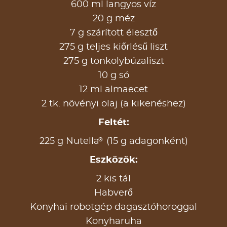
600 ml langyos víz
20 g méz
7 g szárított élesztő
275 g teljes kiőrlésű liszt
275 g tönkölybúzaliszt
10 g só
12 ml almaecet
2 tk. növényi olaj (a kikenéshez)
Feltét:
®
225 g Nutella
(15 g adagonként)
Eszközök:
2 kis tál
Habverő
Konyhai robotgép dagasztóhoroggal
Konyharuha