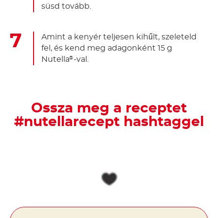
süsd tovább.
Amint a kenyér teljesen kihűlt, szeleteld
fel, és kend meg adagonként 15 g
Nutella
-val.
®
Ossza meg a receptet
#nutellarecept hashtaggel