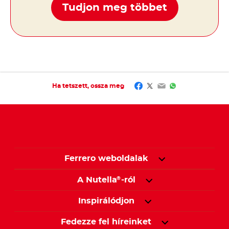
Tudjon meg többet
Facebook
Twitter
Email
WhatsApp
Ha tetszett, ossza meg
Ferrero weboldalak
A Nutella
-ról
®
Inspirálódjon
Fedezze fel híreinket