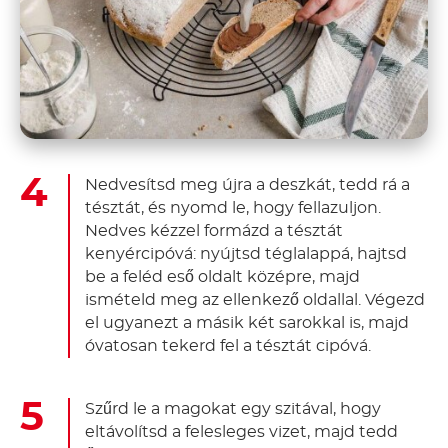
Nedvesítsd meg újra a deszkát, tedd rá a
tésztát, és nyomd le, hogy fellazuljon.
Nedves kézzel formázd a tésztát
kenyércipóvá: nyújtsd téglalappá, hajtsd
be a feléd eső oldalt középre, majd
ismételd meg az ellenkező oldallal. Végezd
el ugyanezt a másik két sarokkal is, majd
óvatosan tekerd fel a tésztát cipóvá.
Szűrd le a magokat egy szitával, hogy
eltávolítsd a felesleges vizet, majd tedd