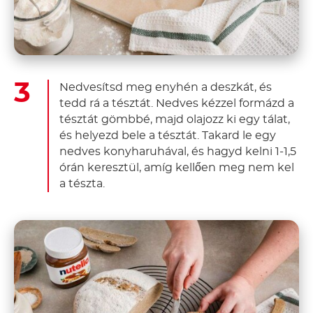
Nedvesítsd meg enyhén a deszkát, és
tedd rá a tésztát. Nedves kézzel formázd a
tésztát gömbbé, majd olajozz ki egy tálat,
és helyezd bele a tésztát. Takard le egy
nedves konyharuhával, és hagyd kelni 1-1,5
órán keresztül, amíg kellően meg nem kel
a tészta.