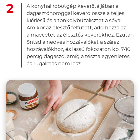
A konyhai robotgép keverőtáljában a
dagasztóhoroggal keverd össze a teljes
kiőrlésű és a tönkölybúzalisztet a sóval.
Amikor az élesztő felfutott, add hozzá az
almaecetet az élesztős keverékhez. Ezután
öntsd a nedves hozzávalókat a száraz
hozzávalókhoz, és lassú fokozaton kb. 7-10
percig dagaszd, amíg a tészta egyenletes
és rugalmas nem lesz.