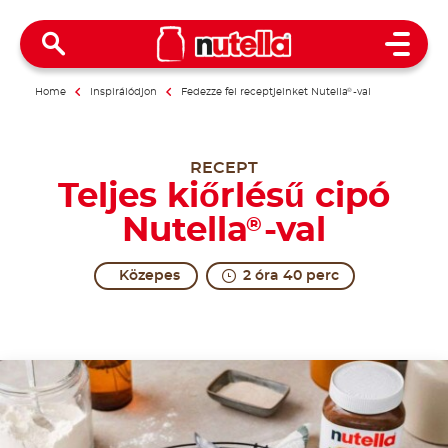
Open 
Home
Inspirálódjon
Fedezze fel receptjeinket Nutella
®
-val
RECEPT
Teljes kiőrlésű cipó
Nutella
-val
®
Közepes
2 óra 40 perc