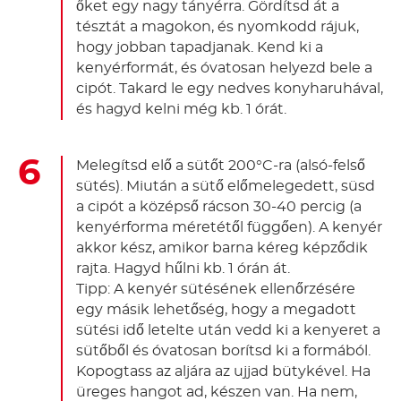
őket egy nagy tányérra. Gördítsd át a
tésztát a magokon, és nyomkodd rájuk,
hogy jobban tapadjanak. Kend ki a
kenyérformát, és óvatosan helyezd bele a
cipót. Takard le egy nedves konyharuhával,
és hagyd kelni még kb. 1 órát.
Melegítsd elő a sütőt 200°C-ra (alsó-felső
sütés). Miután a sütő előmelegedett, süsd
a cipót a középső rácson 30-40 percig (a
kenyérforma méretétől függően). A kenyér
akkor kész, amikor barna kéreg képződik
rajta. Hagyd hűlni kb. 1 órán át.
Tipp: A kenyér sütésének ellenőrzésére
egy másik lehetőség, hogy a megadott
sütési idő letelte után vedd ki a kenyeret a
sütőből és óvatosan borítsd ki a formából.
Kopogtass az aljára az ujjad bütykével. Ha
üreges hangot ad, készen van. Ha nem,