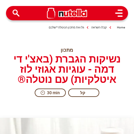
Open Menu
Home
קבלו השראה
גלו את מתכון הנוטלה
®
שלכם
מתכון
נשיקות הגברת (באצ'י די
דמה - עוגיות אגוזי לוז
איטלקיות) עם נוטלה®
קל
30 min
A kiss that is gentle... and even sweeter.
e our recipe for Baci di Dama ("Lady Kisses") with Nutella