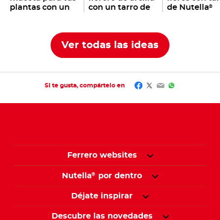
plantas con un
con un tarro de
de Nutella
®
tarro de Nutella
Nutella
®
®
vacío
Ver todas las ideas
Facebook
Twitter
Email
WhatsApp
Si te gusta, compártelo en
Ferrero websites
Nutella
por dentro
®
Déjate inspirar
Descubre las novedades