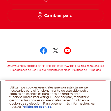
Spanish
French
Cambiar pais
Síguenos en
Síguenos en facebo
Síguenos en twit
Síguenos en 
@Ferrero 2026 TODOS LOS DERECHOS RESERVADOS
Política sobre cookies
Condiciones de uso
Requerimientos técnicos
Polìticas de Privacidad
Utilizamos cookies esenciales que son estrictamente
necesarias para el funcionamiento de este sitio web y
cookies no esenciales para fines de rendimiento,
funcionalidad o marketing. Puede aceptar, rechazar o
gestionar las cookies no esenciales haciendo clic en la
opción de su elección. Para obtener más información, lea
nuestra
Política de cookies
.