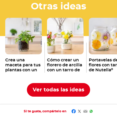
Otras ideas
Crea una
Cómo crear un
Portavelas d
maceta para tus
florero de arcilla
flores con ta
plantas con un
con un tarro de
de Nutella
®
tarro de Nutella
Nutella
®
®
vacío
Ver todas las ideas
Facebook
Twitter
Email
WhatsApp
Si te gusta, compártelo en