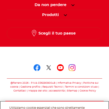
Da non perdere
Prodotti
Scegli il tuo paese
Seguici su
Seguici su facebook
Seguici su twitter
Seguici su you
Seguici su 
@Ferrero 2026 - P.IVA 03629090048
Informativa Privacy
Politiche sui
cookie
Gestione profilo
Requisiti Tecnici
Termini e condizioni d’uso
Contattaci
Mappa del sito
Accessibilità
Sitemap
Cookie Policy
Utilizziamo cookie essenziali che sono strettamente