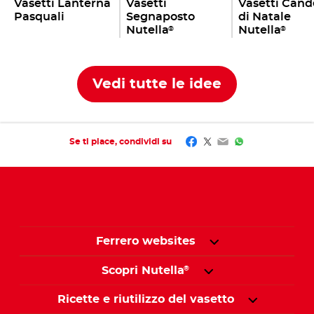
Vasetti Lanterna
Vasetti
Vasetti Cand
Pasquali
Segnaposto
di Natale
Nutella
Nutella
®
®
Vedi tutte le idee
Facebook
Twitter
Email
WhatsApp
Se ti piace, condividi su
Ferrero websites
Scopri Nutella
®
Ricette e riutilizzo del vasetto