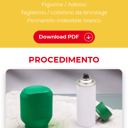
Figurine / Adesivi
Taglierino / coltellino da bricolage
Pennarello indelebile bianco
Download PDF
PROCEDIMENTO