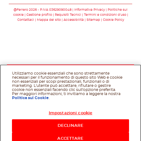
Seguici su facebook
Seguici su twitter
Seguici su you
Seguici su 
@Ferrero 2026 - P.IVA 03629090048
Informativa Privacy
Politiche sui
cookie
Gestione profilo
Requisiti Tecnici
Termini e condizioni d’uso
Contattaci
Mappa del sito
Accessibilità
Sitemap
Cookie Policy
Utilizziamo cookie essenziali che sono strettamente
necessari per il funzionamento di questo sito Web e cookie
non essenziali per scopi prestazionali, funzionali o di
marketing. L'utente può accettare, rifiutare o gestire
cookie non essenziali facendo clic sull'opzione preferita.
Per maggiori informazioni, ti invitiamo a leggere la nostra
Politica sui Cookie
.
Impostazioni cookie
Acquista ora
DECLINARE
ACCETTARE