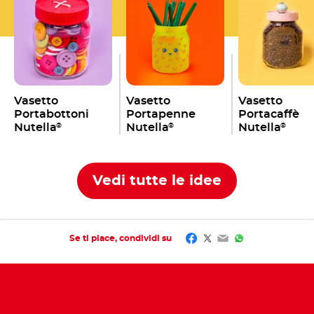
Vasetto
Vasetto
Vasetto
Portabottoni
Portapenne
Portacaffè
Nutella
Nutella
Nutella
®
®
®
Vedi tutte le idee
Facebook
Twitter
Email
WhatsApp
Se ti piace, condividi su