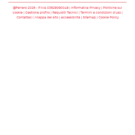
@Ferrero 2026 - P.IVA 03629090048
Informativa Privacy
Politiche sui
cookie
Gestione profilo
Requisiti Tecnici
Termini e condizioni d’uso
Contattaci
Mappa del sito
Accessibilità
Sitemap
Cookie Policy