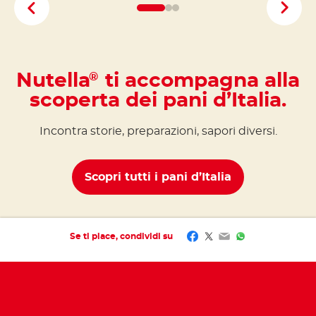
Nutella
ti accompagna alla
®
scoperta dei pani d’Italia.
Incontra storie, preparazioni, sapori diversi.
Scopri tutti i pani d’Italia
Facebook
Twitter
Email
WhatsApp
Se ti piace, condividi su