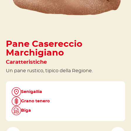
Pane Casereccio
Marchigiano
Caratteristiche
sto di
Un pane rustico, tipico della Regione.
delle
enza e
Senigallia
Grano tenero
Biga