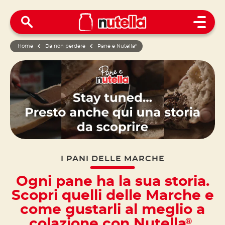
Open 
Home
Da non perdere
Pane e Nutella
®
I PANI DELLE MARCHE
Ogni pane ha la sua storia.
Scopri quelli delle Marche e
come gustarli al meglio a
colazione con Nutella
.
®