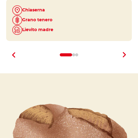
ria e
Chiaserna
Grano tenero
Lievito madre