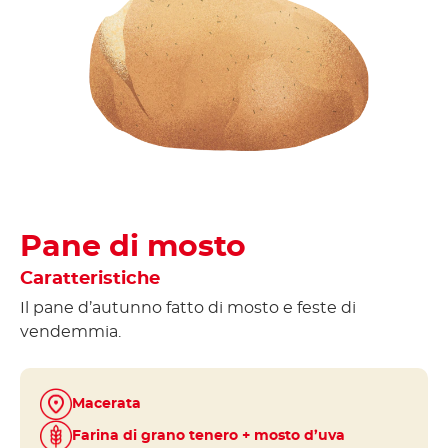
Pane di mosto
Caratteristiche
tando
Il pane d’autunno fatto di mosto e feste di
vendemmia.
 sia a
ce.
Macerata
Farina di grano tenero + mosto d’uva