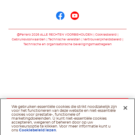
Volg ons op
Volg ons op faceb
Volg ons op yo
@Ferrero 2026 ALLE RECHTEN VOORBEHOUDEN
Cookiesbeleid
Gebruiksvoorwaarden
Technische vereisten
Vertrouwelijkheidsbeleid
Technische en organisatorische beveiligingsmaatregelen
We gebruiken essentiële cookies die strikt noodzakelijk zijn
voor het functioneren van deze website en niet-essentiële
cookies voor prestatie-, functionele of
marketingdoeleinden. U kunt niet-essentiële cookies
accepteren, weigeren of beheren door op uw
voorkeursoptie te klikken. Voor meer informatie kunt u
ons
Cookiebeleid lezen
.