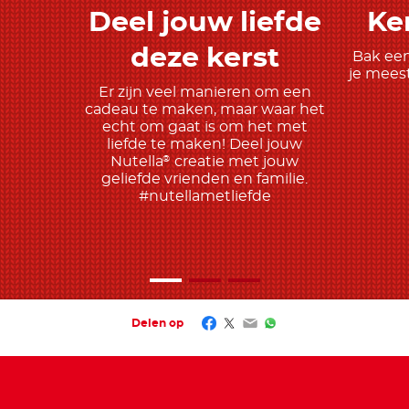
Deel jouw liefde
Ke
Meer ontdekken
deze kerst
Bak een
je meest
Er zijn veel manieren om een
cadeau te maken, maar waar het
echt om gaat is om het met
liefde te maken! Deel jouw
Nutella
creatie met jouw
®
geliefde vrienden en familie.
#nutellametliefde
Facebook
Twitter
Email
WhatsApp
Delen op