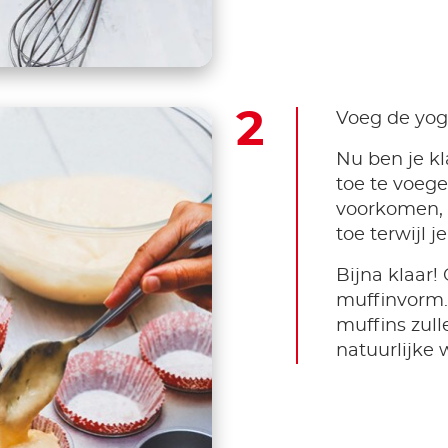
Voeg de yogh
Nu ben je k
toe te voege
voorkomen, v
toe terwijl je
Bijna klaar!
muffinvorm.
muffins zull
natuurlijke w