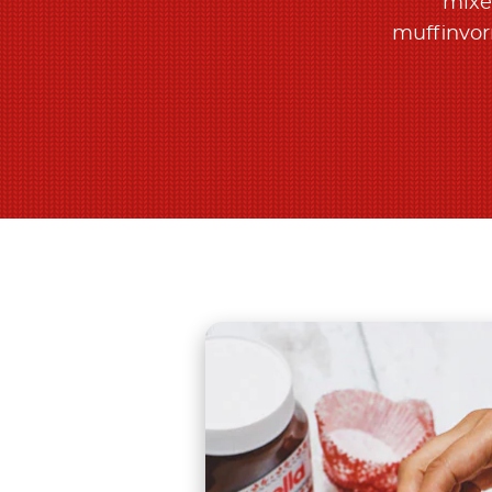
mixe
muffinvo