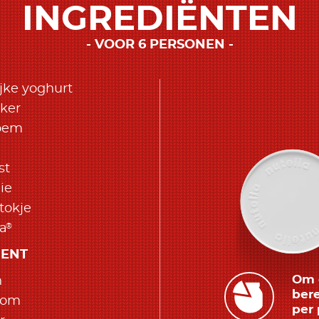
INGREDIËNTEN
VOOR 6 PERSONEN
ijke yoghurt
ker
loem
st
ie
stokje
®
la
MENT
Om d
n
bere
kom
per 