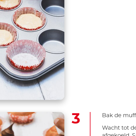
Bak de muff
Wacht tot de
afgekoeld. S