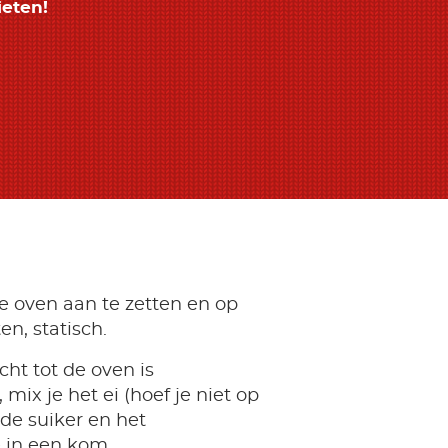
eten!
e oven aan te zetten en op
en, statisch.
cht tot de oven is
ix je het ei (hoef je niet op
 de suiker en het
e in een kom.