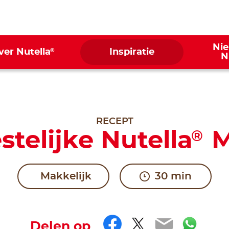
Ni
®
ver Nutella
Inspiratie
N
RECEPT
stelijke Nutella
M
®
Makkelijk
30 min
Facebook
Twitter
Email
Wha
Delen op