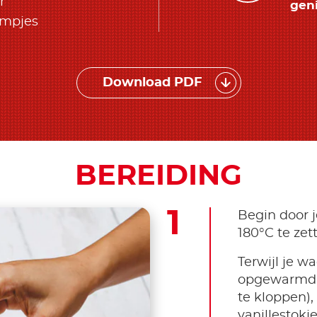
r
geni
rmpjes
Download PDF
BEREIDING
Begin door j
180°C te zett
Terwijl je wa
opgewarmd, m
te kloppen),
vanillestokj