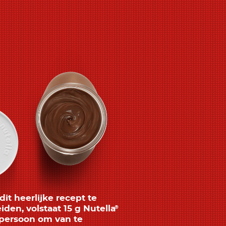
it heerlijke recept te
iden, volstaat 15 g Nutella
®
persoon om van te