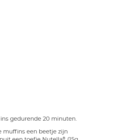
ins gedurende 20 minuten.
 muffins een beetje zijn
®
puit een toefje Nutella
(15g