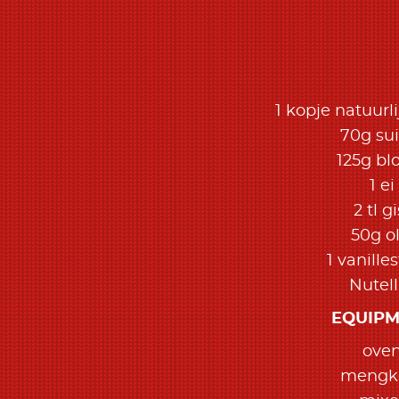
1 kopje natuurl
70g sui
125g b
1 ei
2 tl gi
50g ol
1 vanille
Nutel
EQUIP
ove
meng