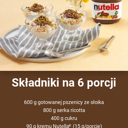
Składniki na 6 porcji
600 g gotowanej pszenicy ze słoika
800 g serka ricotta
400 g cukru
90 g kremu Nutella
(15 g/porcję)
®