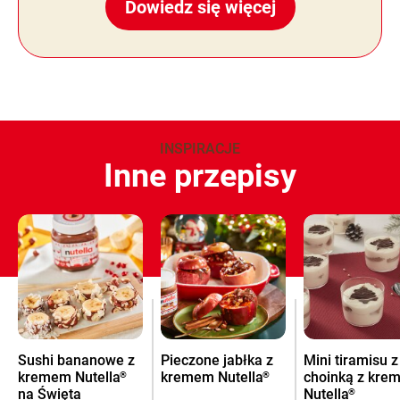
Dowiedz się więcej
INSPIRACJE
Inne przepisy
Sushi bananowe z
Pieczone jabłka z
Mini tiramisu z
kremem Nutella
kremem Nutella
choinką z kre
®
®
na Święta
Nutella
®