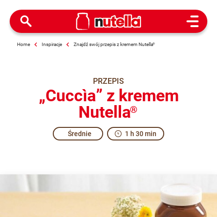
Open M
Home
Inspiracje
Znajdź swój przepis z kremem Nutella
®
PRZEPIS
„Cuccìa” z kremem
Nutella
®
Średnie
1 h 30 min