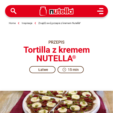
Open M
Home
Inspiracje
Znajdź swój przepis z kremem Nutella
®
PRZEPIS
Tortilla z kremem
NUTELLA
®
Łatwe
15 min