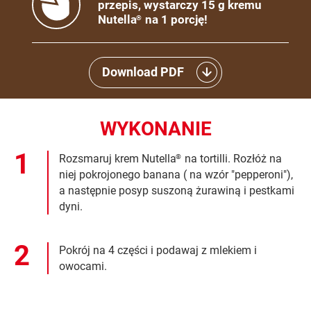
przepis, wystarczy 15 g kremu
Nutella
na 1 porcję!
®
Download PDF
WYKONANIE
Rozsmaruj krem Nutella
na tortilli. Rozłóż na
®
niej pokrojonego banana ( na wzór "pepperoni"),
a następnie posyp suszoną żurawiną i pestkami
dyni.
Pokrój na 4 części i podawaj z mlekiem i
owocami.