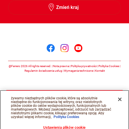
Zmień kraj
Śledź nas na
Śledź nas na facebook
Śledź nas na insta
Śledź nas na y
@Ferrero 2026 All rights reserved.
Nota prawna
Polityka prywatności
Polityka Cookies
Regulamin świadczenia usług
Wymagania techniczne
Kontakt
żywamy niezbędnych plików cookie, które są absolutnie
niezbędne do funkcjonowania tej witryny, oraz nieistotnych
plików cookie do celów wydajnościowych, funkcjonalnych lub
marketingowych. Możesz zaakceptować, odrzucić lub zarządzać
nieistotnymi plikami cookie, klikając preferowaną opcję. Aby
uzyskać więcej informacji,
Polityka Cookies
Ustawienia plików cookie