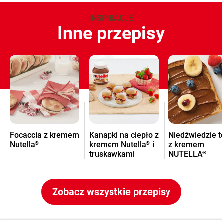
INSPIRACJE
Inne przepisy
Focaccia z kremem
Kanapki na ciepło z
Niedźwiedzie t
Nutella
kremem Nutella
i
z kremem
®
®
truskawkami
NUTELLA
®
Zobacz wszystkie przepisy