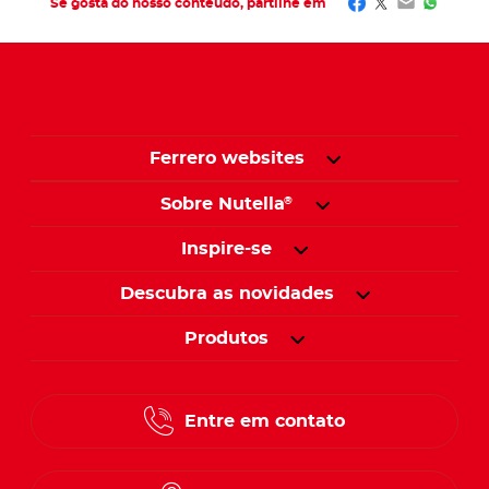
Facebook
Twitter
Email
Whats
Se gosta do nosso conteúdo, partilhe em
Ferrero websites
Sobre Nutella
®
Inspire-se
Descubra as novidades
Produtos
Entre em contato