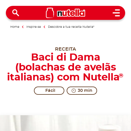
Open 
Home
Inspire-se
Descobre a tua receita Nutella
®
RECEITA
Baci di Dama
(bolachas de avelãs
italianas) com Nutella
®
Fácil
30 min
A kiss that is gentle... and even sweeter.
The most romantic kiss you can have, being made up