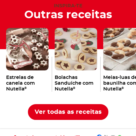
INSPIRA-TE
Outras receitas
Estrelas de
Bolachas
Meias-luas d
canela com
Sanduíche com
baunilha co
Nutella
Nutella
Nutella
®
®
®
Ver todas as receitas