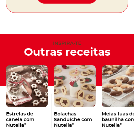
INSPIRA-TE
Outras receitas
Estrelas de
Bolachas
Meias-luas d
canela com
Sanduíche com
baunilha co
Nutella
Nutella
Nutella
®
®
®