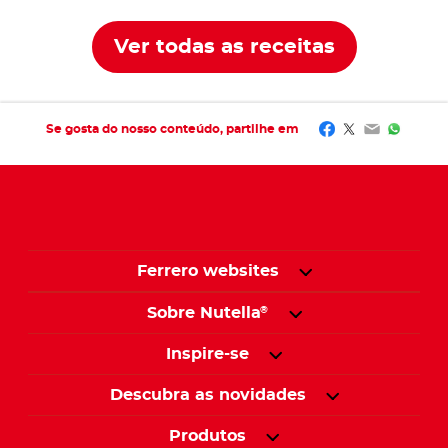
Ver todas as receitas
Facebook
Twitter
Email
Whats
Se gosta do nosso conteúdo, partilhe em
Ferrero websites
Sobre Nutella
®
Inspire-se
Descubra as novidades
Produtos