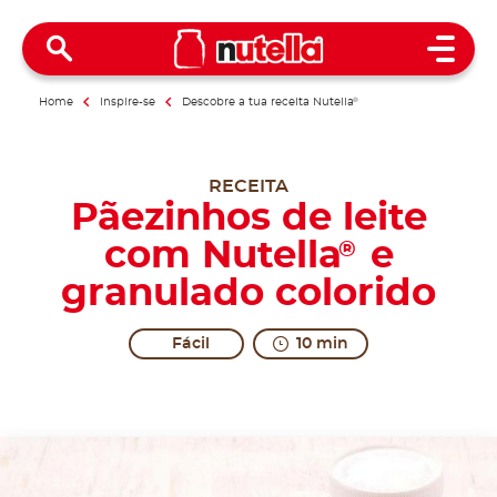
Open 
Home
Inspire-se
Descobre a tua receita Nutella
®
RECEITA
Pãezinhos de leite
com Nutella
e
®
granulado colorido
Fácil
10 min
For excited young people.
Some of the simplest combinations are also the most