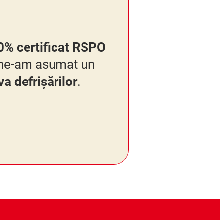
0% certificat RSPO
i ne-am asumat un
va defrișărilor
.