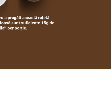
u a pregăti această rețetă
cioasă sunt suficiente 15g de
lla
per porție.
®