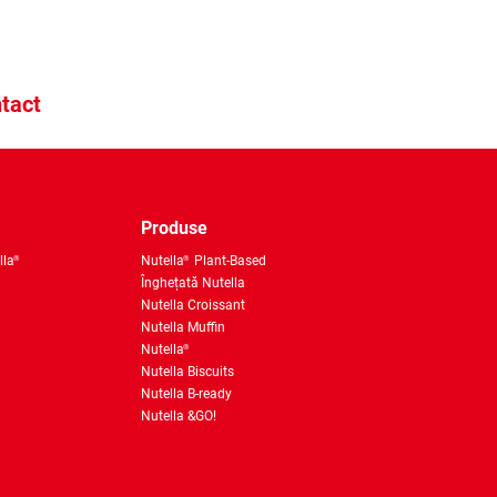
tact
Produse
lla
Nutella
Plant-Based
®
®
Înghețată Nutella
Nutella Croissant
Nutella Muffin
Nutella
®
Nutella Biscuits
Nutella B-ready
Nutella &GO!