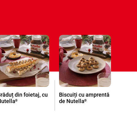
răduț din foietaj, cu
Biscuiți cu amprentă
utella
de Nutella
®
®