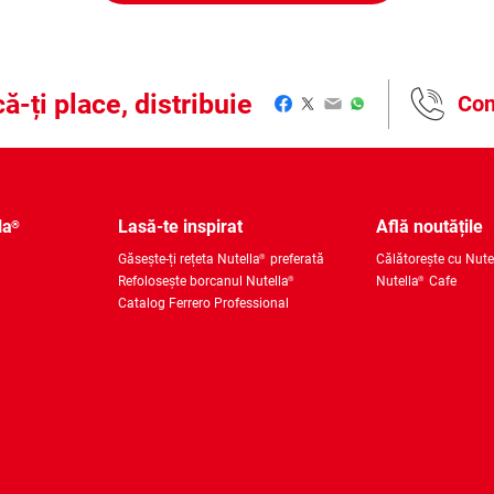
ă-ți place, distribuie
Con
Facebook
Twitter
Email
WhatsApp
la
Lasă-te inspirat
Află noutățile
®
Găsește-ți rețeta Nutella
preferată
Călătorește cu Nute
®
Refolosește borcanul Nutella
Nutella
Cafe
®
®
Catalog Ferrero Professional