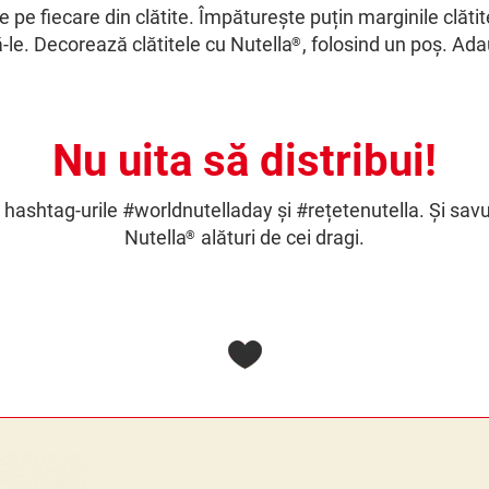
pe fiecare din clătite. Împăturește puțin marginile clăti
ă-le. Decorează clătitele cu Nutella
, folosind un poș. Ad
®
Nu uita să distribui!
i hashtag-urile #worldnutelladay și #rețetenutella. Și sav
Nutella
alături de cei dragi.
®