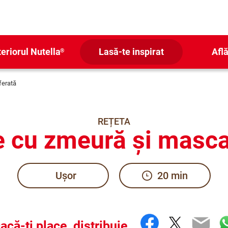
teriorul Nutella
Lasă-te inspirat
Află
®
ferată
REȚETA
te cu zmeură și masc
Ușor
20 min
Facebook
Twitter
Ema
W
acă-ți place, distribuie