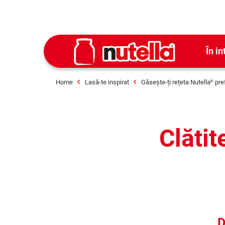
În in
Home
Lasă-te inspirat
Găsește-ți rețeta Nutella
pre
®
Clăti
D