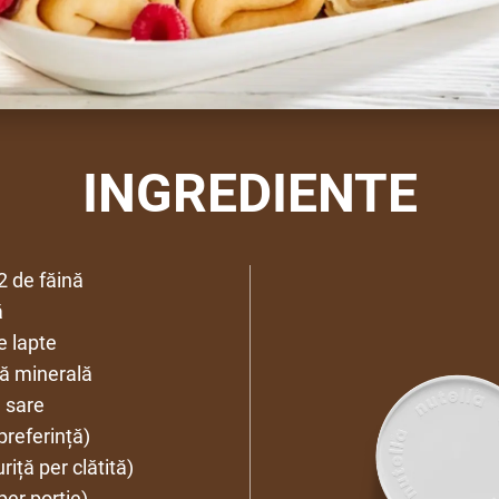
INGREDIENTE
2 de făină
ă
e lapte
ă minerală
e sare
referință)
iță per clătită)
per porție)