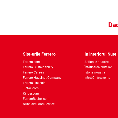
Dac
Site-urile Ferrero
În interiorul Nutel
Ferrero.com
Acțiunile noastre
Ferrero Sustainability
Înfățișarea Nutella
®
Ferrero Careers
Istoria noastră
Ferrero Hazelnut Company
Întrebări frecvente
Ferrero Linkedin
Tictac.com
Kinder.com
FerreroRocher.com
Nutella® Food Service