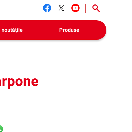
Urmărește-ne facebook
Urmărește-ne twitter
Urmărește-ne yo
 noutățile
Produse
arpone
il
hatsApp