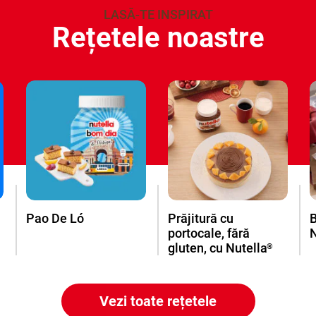
LASĂ-TE INSPIRAT
Rețetele noastre
Pao De Ló
Prăjitură cu
B
portocale, fără
N
gluten, cu Nutella
®
Vezi toate rețetele