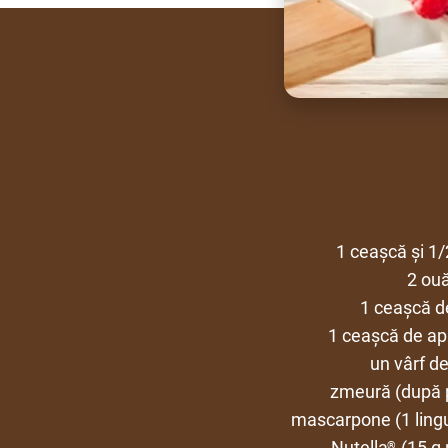
1 ceașcă și 1/
2 ou
1 ceașcă d
1 ceașcă de ap
un vârf d
zmeură (după p
mascarpone (1 lingur
Nutella
(15 g 
®