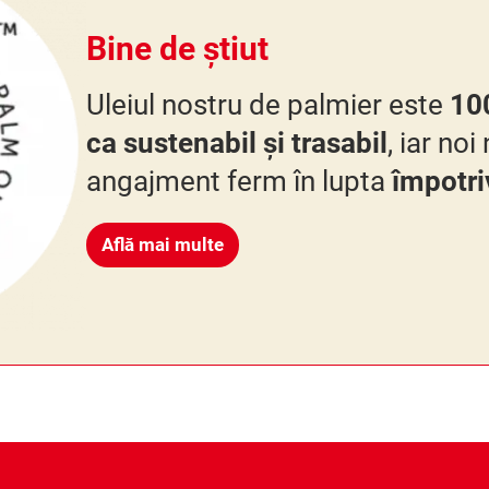
Bine de știut
Uleiul nostru de palmier este
10
ca sustenabil și trasabil
, iar no
angajment ferm în lupta
împotri
Află mai multe