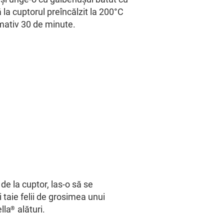
ă la cuptorul preîncălzit la 200°C
mativ 30 de minute.
de la cuptor, las-o să se
 taie felii de grosimea unui
lla
alături.
®