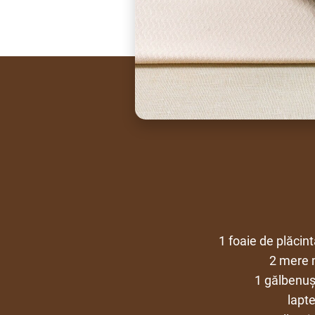
1 foaie de plăci
2 mere 
1 gălbenuș
lapt