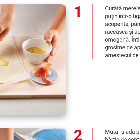
Curăță merele 
puțin într-o ti
acoperite, pâ
răcească și ap
omogenă. Întin
grosime de ap
amestecul de 
Mută rulada p
hârtie de copt