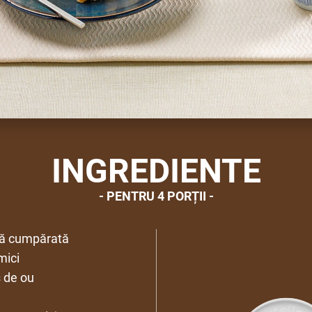
INGREDIENTE
PENTRU 4 PORȚII
ntă cumpărată
mici
 de ou
e