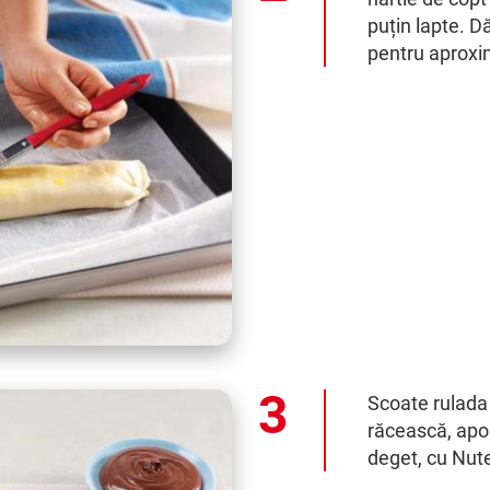
puțin lapte. D
pentru aproxi
Scoate rulada 
răcească, apoi
deget, cu Nute