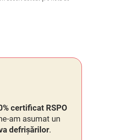
0% certificat RSPO
i ne-am asumat un
va defrișărilor
.