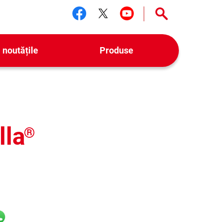
Urmărește-ne facebook
Urmărește-ne twitter
Urmărește-ne yo
 noutățile
Produse
lla
®
il
hatsApp