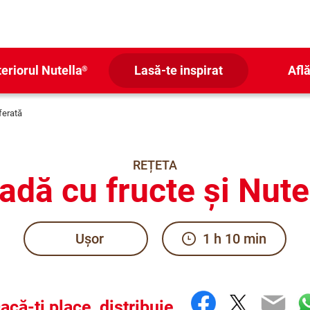
teriorul Nutella
Lasă-te inspirat
Află
®
ferată
REȚETA
adă cu fructe și Nute
Ușor
1 h 10 min
Facebook
Twitter
Ema
W
acă-ți place, distribuie