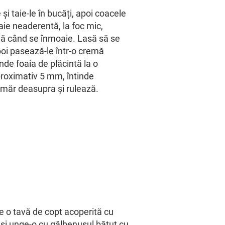
și taie-le în bucăți, apoi coacele
gaie neaderentă, la foc mic,
nă când se înmoaie. Lasă să se
oi pasează-le într-o cremă
de foaia de plăcintă la o
roximativ 5 mm, întinde
măr deasupra și rulează.
e o tavă de copt acoperită cu
 și unge-o cu gălbenușul bătut cu