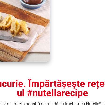
ucurie. Împărtășește rețe
ul #nutellarecipe
or din rețeta noastră de ruladă cu fructe și cu Nutella
! 
®