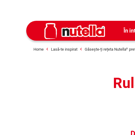
În in
Home
Lasă-te inspirat
Găsește-ți rețeta Nutella
pre
®
Rul
D