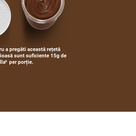
u a pregăti această rețetă
cioasă sunt suficiente 15g de
lla
per porție.
®