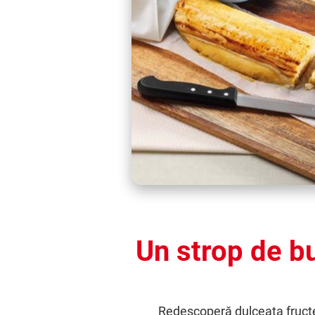
Un strop de b
Redescoperă dulceața fructel