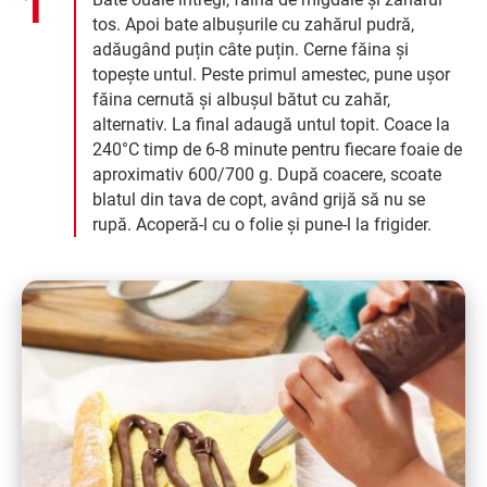
tos. Apoi bate albușurile cu zahărul pudră,
adăugând puțin câte puțin. Cerne făina și
topește untul. Peste primul amestec, pune ușor
făina cernută și albușul bătut cu zahăr,
alternativ. La final adaugă untul topit. Coace la
240°C timp de 6-8 minute pentru fiecare foaie de
aproximativ 600/700 g. După coacere, scoate
blatul din tava de copt, având grijă să nu se
rupă. Acoperă-l cu o folie și pune-l la frigider.