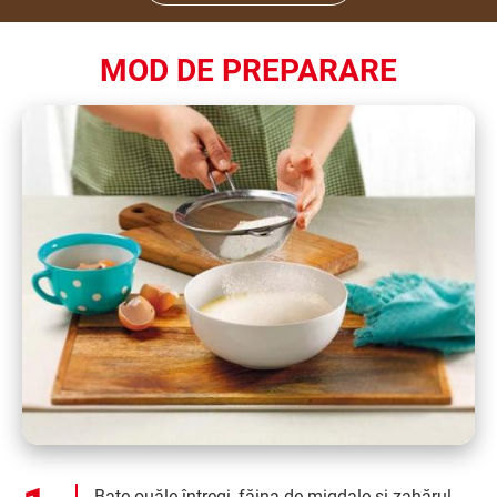
MOD DE PREPARARE
Bate ouăle întregi, făina de migdale și zahărul