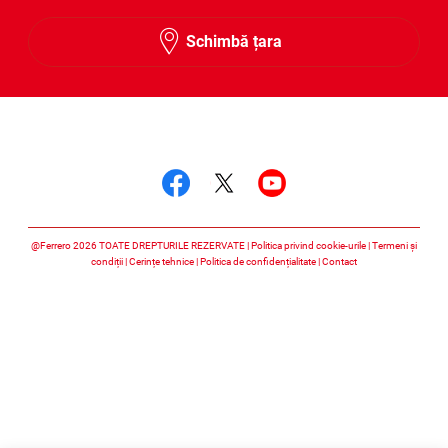
Schimbă țara
Urmărește-ne
Urmărește-ne faceboo
Urmărește-ne twitt
Urmărește-ne 
@Ferrero 2026 TOATE DREPTURILE REZERVATE
Politica privind cookie-urile
Termeni și
condiții
Cerințe tehnice
Politica de confidențialitate
Contact