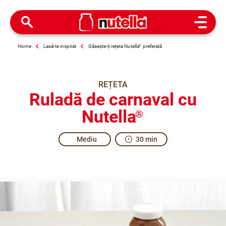
Open M
Home
Lasă-te inspirat
Găsește-ți rețeta Nutella
®
preferată
REȚETA
Ruladă de carnaval cu
Nutella
®
Mediu
30 min
Unroll the excitement at Carnival!
Share the recipe with the hashtag #nutellarecipe
Have a great Shrove Tuesday with this Carnival Roll with 