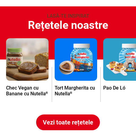
LASĂ-TE INSPIRAT
Rețetele noastre
Chec Vegan cu
Tort Margherita cu
Pao De Ló
Banane cu Nutella
Nutella
®
®
Vezi toate rețetele