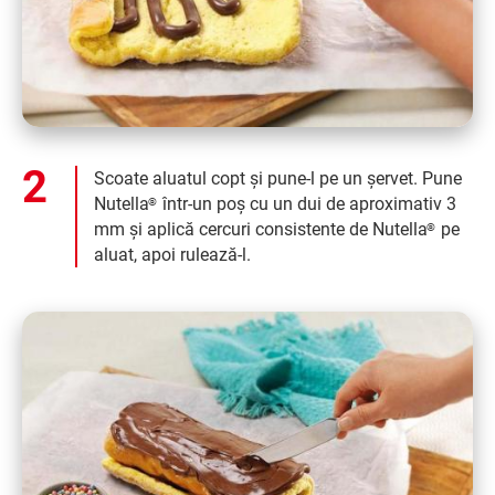
Scoate aluatul copt și pune-l pe un șervet. Pune
Nutella
într-un poș cu un dui de aproximativ 3
®
mm și aplică cercuri consistente de Nutella
pe
®
aluat, apoi rulează-l.