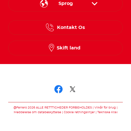
Sprog
Danish
Kontakt Os
Finnish
Norwegian
Skift land
Swedish
Følg os på
Følg os på facebo
Følg os på twit
@Ferrero 2026 ALLE RETTTIGHEDER FORBEHOLDES
Vilkår for brug
Meddelelse om databeskyttelse
Cookie retningslinjer
Tekniske Krav