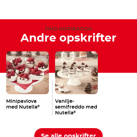
FIND INSPIRATION
Andre opskrifter
Minipavlova
Vanilje-
med Nutella
semifreddo med
®
Nutella
®
Se alle opskrifter