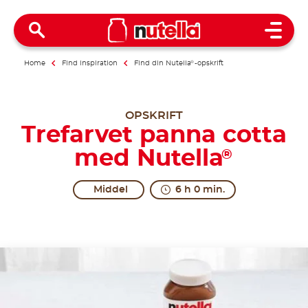
Open 
Home
Find inspiration
Find din Nutella
®
-opskrift
OPSKRIFT
Trefarvet panna cotta
med Nutella
®
Middel
6 h 0 min.
All together in excitement.
The origins of Panna Cotta are uncertain. The regio