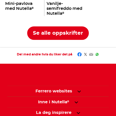
Mini-pavlova
Vanilje-
med Nutella
semifreddo med
®
Nutella
®
Se alle oppskrifter
Facebook
Twitter
Email
WhatsAp
Del med andre hvis du liker det på
Ferrero websites
Inne i Nutella
®
La deg inspirere