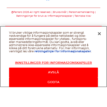
Følg oss på faceb
Følg oss på twi
@Ferrero 2026 All right reserved.
Bruksvilkår
Personvernerklæring
Retningslinjer for bruk av informasjonskapsler
Tekniske Krav
Vi bruker viktige informasjonskapsler som er strengt
nødvendige for å fungere på dette nettstedet og ikke-
essensielle informasjonskapsler for ytelses-, funksjons-
eller markedsføringsformål. Du kan godta, avslå eller
administrere ikke-essensielle informasjonskapsler ved å
klikke på ditt foretrukne alternativ. For mer informasjon,
vennligst les våre
retningslinjer for informasjonskapsler
.
INNSTILLINGER FOR INFORMASJONSKAPSLER
AVSLÅ
GODTA