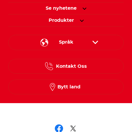
Se nyhetene
Produkter
Språk
Danish
Kontakt Oss
Finnish
Norwegian
Bytt land
Swedish
Følg oss på