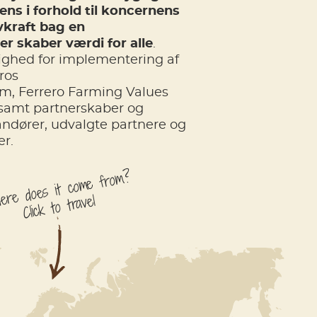
ns i forhold til koncernens
vkraft bag en
er skaber værdi for alle
.
lighed for implementering af
ros
, Ferrero Farming Values
 samt partnerskaber og
ndører, udvalgte partnere og
r.
re does it come from?
Click to travel