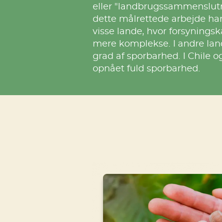
eller "landbrugssammenslutn
dette målrettede arbejde ha
visse lande, hvor forsynings
mere komplekse. I andre lan
grad af sporbarhed. I Chile o
opnået fuld sporbarhed.