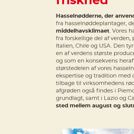
friskhed
Hasselnødderne, der anvend
fra hasselnøddeplantager, de
middelhavsklimaet
. Vores 
fra forskellige del af verden, 
Italien, Chile og USA. Den ty
en af verdens største produc
og som en konsekvens heraf e
størstedelen af vores hassel
ekspertise og tradition med
tilbage til virksomhedens rødd
afgrøden også findes i Piemo
grundlagt, samt i Lazio og 
sted mellem august og slut