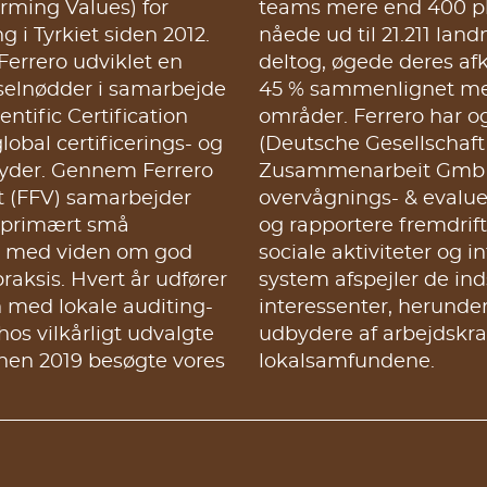
ming Values) for
ger om dagen og
 i Tyrkiet siden 2012.
nd. Plantagerne, der
Ferrero udviklet en
d gennemsnitligt 40-
selnødder i samarbejde
re plantager i samme
ntific Certification
amarbejdet med GIZ
lobal certificerings- og
für Internationale
yder. Gennem Ferrero
om at udvikle et
 (FFV) samarbejder
ystem for at vurdere
 primært små
ndvirkningen af
m med viden om god
ioner på jorden. Dette
aksis. Hvert år udfører
de data fra forskellige
 med lokale auditing-
andmænd, arbejdere,
os vilkårligt udvalgte
og meningsdannere i
lokalsamfundene.