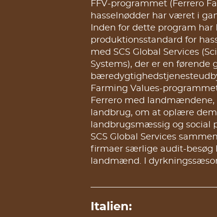
FFV-programmet (Ferrero Far
teams mere end 400 planta
hasselnødder har været i gang
nåede ud til 21.211 landmæ
Inden for dette program har 
deltog, øgede deres afkast me
produktionsstandard for has
45 % sammenlignet med and
med SCS Global Services (Scie
områder. Ferrero har også s
Systems), der er en førende g
(Deutsche Gesellschaft 
bæredygtighedstjenesteudb
Zusammenarbeit GmbH) 
Farming Values-programmet
overvågnings- & evalueringss
Ferrero med landmændene,
og rapportere fremdriften og i
landbrug, om at oplære de
sociale aktiviteter og intervent
landbrugsmæssig og social pr
system afspejler de indsamle
SCS Global Services sammen
interessenter, herunder l
firmaer særlige audit-besøg h
udbydere af arbejdskraft 
landmænd. I dyrkningssæsonen 2019 besøgte vores
Italien: