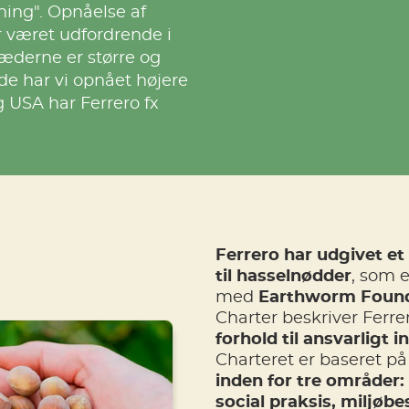
ing". Opnåelse af
r været udfordrende i
kæderne er større og
de har vi opnået højere
g USA har Ferrero fx
Ferrero har udgivet et
til hasselnødder
, som 
med
Earthworm Found
Charter beskriver Ferre
forhold til ansvarligt 
Charteret er baseret p
inden for tre områder
social praksis, miljø