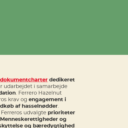
dokumentcharter
dedikeret
er udarbejdet i samarbejde
ation
. Ferrero Hazelnut
ros krav og
engagement i
indkøb af hasselnødder
.
å Ferreros udvalgte
prioriteter
: Menneskerettigheder og
beskyttelse og bæredygtighed