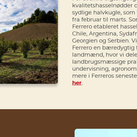
kvalitetshasselnødder 
sydlige halvkugle, som 
fra februar til marts. S
Ferrero etableret hass
Chile, Argentina, Sydaf
Georgien og Serbien. Vi
Ferrero en bæredygtig 
landmænd, hvor vi del
landbrugsmæssige praks
undervisning, agronomi
mere i Ferreros senest
her
.