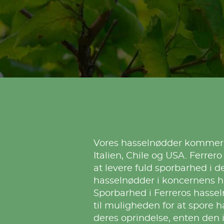
Vores hasselnødder kommer p
Italien, Chile og USA. Ferrer
at levere fuld sporbarhed i d
hasselnødder i koncernens 
Sporbarhed i Ferreros hasse
til muligheden for at spore h
deres oprindelse, enten den