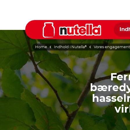
Ind
Home
Indhold i Nutella
Vores engagement
®
Fer
bæredy
hassel
vi