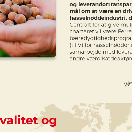
og leverandørtranspare
mål om at være en dri
hasselnøddeindustri, d
Centralt for at give mu
charteret vil være Ferre
bæredygtighedsprogram
(FFV) for hasselnødder
samarbejde med levera
andre værdikædeaktøre
Whe
valitet og