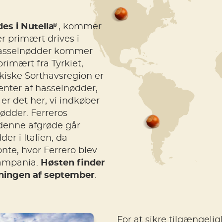
®
es i Nutella
, kommer
r primært drives i
hasselnødder kommer
primært fra Tyrkiet,
rkiske Sorthavsregion er
enter af hasselnødder,
r det her, vi indkøber
nødder. Ferreros
 denne afgrøde går
er i Italien, da
nte, hvor Ferrero blev
Campania.
Høsten finder
ningen af september
.
For at sikre tilgængelig