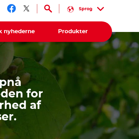
Sprog
Følg os på facebook
Følg os på twitter
k nyhederne
Produkter
opnå
den for
rhed af
er.