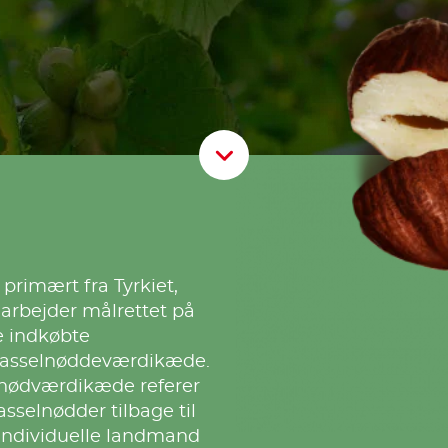
Scroll D
rimært fra Tyrkiet,
o arbejder målrettet på
e indkøbte
hasselnøddeværdikæde.
lnødværdikæde referer
asselnødder tilbage til
 individuelle landmand