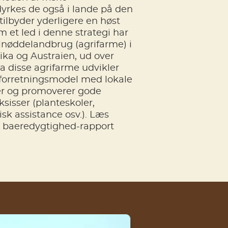
dyrkes de også i lande på den
tilbyder yderligere en høst
om et led i denne strategi har
elnøddelandbrug (agrifarme) i
rika og Austraien, ud over
a disse agrifarme udvikler
forretningsmodel med lokale
er og promoverer gode
isser (planteskoler,
sk assistance osv.). Læs
e baeredygtighed-rapport