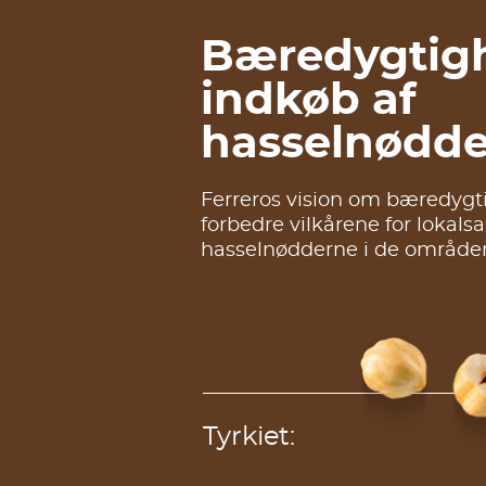
Bæredygtigh
indkøb af
hasselnødde
Ferreros vision om bæredygti
forbedre vilkårene for loka
hasselnødderne i de områder,
Tyrkiet: