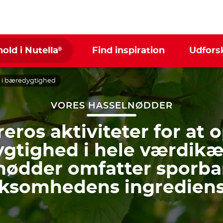
®
hold i Nutella
Find inspiration
Udfors
 i bæredygtighed
VORES HASSELNØDDER
reros aktiviteter for at 
gtighed i hele værdikæ
nødder omfatter sporba
rksomhedens ingrediens