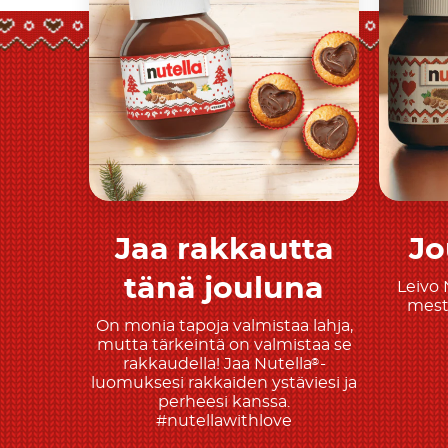
Jaa rakkautta
Jo
Tutustu tarkemmin
T
tänä jouluna
Leivo 
mesta
On monia tapoja valmistaa lahja,
mutta tärkeintä on valmistaa se
rakkaudella! Jaa Nutella
-
®
luomuksesi rakkaiden ystäviesi ja
perheesi kanssa.
#nutellawithlove