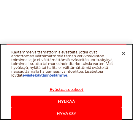
Käytämme välttämättömiä evästeitä, jotka ovat
ehdottoman välttämättömiä tämän verkkosivuston
toiminnalle, ja ei-välttämättömiä evästeitä suorituskykyä,
toiminnallisuutta tai markkinointitarkoituksia varten. Voit
hyväksyä, hylätä tai hallita ei-välttämättömiä evästeitä
napsauttamalla haluamaasi vaihtoehtoa. Lisätietoja
löydät
evästekäytännöstämme
.
Evästeasetukset
HYLKÄÄ
HYVÄKSY