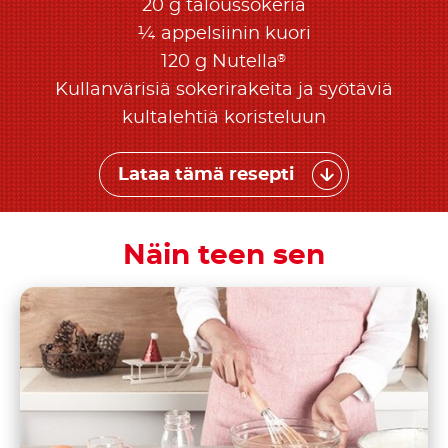
20 g taloussokeria
¼ appelsiinin kuori
®
120 g Nutella
Kullanvärisiä sokerirakeita ja syötäviä
kultalehtiä koristeluun
Lataa tämä resepti
Näin teen sen