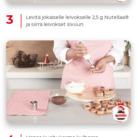
Levitä jokaiselle leivokselle 2,5 g Nutellaa®
ja siirrä leivokset sivuun.