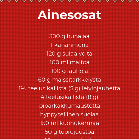
Ainesosat
300 g hunajaa
1 kananmuna
120 g sulaa voita
100 ml maitoa
190 g jauhoja
60 g maissitärkkelystä
1½ teelusikallista (5 g) leivinjauhetta
4 teelusikallista (8 g)
piparkakkumaustetta
hyppysellinen suolaa
150 ml kuohukermaa
50 g tuorejuustoa