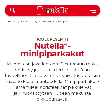
Open 
Home
Inspiroidu
Valitse Nutella
®
-reseptisi
JOULURESEPTIT
Nutella
-
®
minipiparkakut
Muotoja on joka lähtöön. Piparkakun maku
yhdistyy jouluun ja lomiin. Tässä on
täydellinen tilaisuus tehdä vaikutus vieraisiin
mausteikkaalla uutuudella. Minipiparkakut?
Tässä tulee! Koristeelliset pikkuleivät
jälkiruokapöytään – upean makuista
pikkupurtavaa.