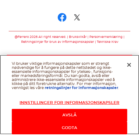
Følg oss på
Følg oss på faceb
Følg oss på twi
@Ferrero 2026 All right reserved.
Bruksvilkår
Personvernerklæring
Retningslinjer for bruk av informasjonskapsler
Tekniske Krav
Vi bruker viktige informasjonskapsler som er strengt
nødvendige for å fungere på dette nettstedet og ikke-
essensielle informasjonskapsler for ytelses-, funksjons-
eller markedsføringsformål. Du kan godta, avslå eller
administrere ikke-essensielle informasjonskapsler ved å
klikke på ditt foretrukne alternativ. For mer informasjon,
vennligst les våre
retningslinjer for informasjonskapsler
.
INNSTILLINGER FOR INFORMASJONSKAPSLER
AVSLÅ
GODTA