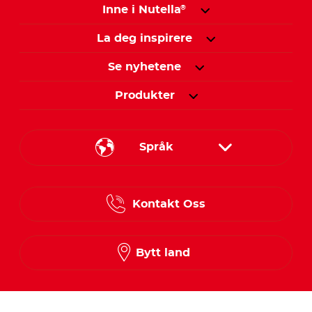
Inne i Nutella
®
La deg inspirere
Se nyhetene
Produkter
Språk
Danish
Kontakt Oss
Finnish
Norwegian
Bytt land
Swedish