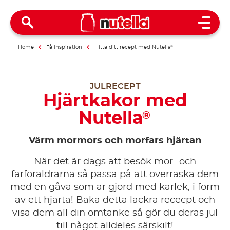
Open 
Home
Få inspiration
Hitta ditt recept med Nutella
®
JULRECEPT
Hjärtkakor med
Nutella
®
Värm mormors och morfars hjärtan
När det är dags att besök mor- och
farföräldrarna så passa på att överraska dem
med en gåva som är gjord med kärlek, i form
av ett hjärta! Baka detta läckra rececpt och
visa dem all din omtanke så gör du deras jul
till något alldeles särskilt!