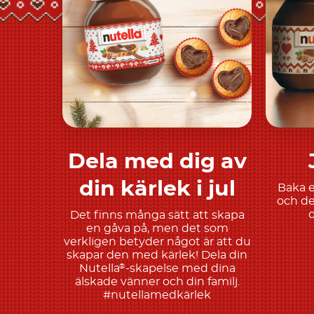
Dela med dig av
Upptäck mer
din kärlek i jul
Baka e
och de
d
Det finns många sätt att skapa
en gåva på, men det som
verkligen betyder något är att du
skapar den med kärlek! Dela din
Nutella
-skapelse med dina
®
älskade vänner och din familj.
#nutellamedkärlek