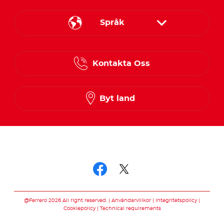
Språk
Danish
Kontakta Oss
Finnish
Norwegian
Byt land
Swedish
Följ oss
Följ oss facebook
Följ oss twitter
@Ferrero 2026 All right reserved.
Användarvillkor
Integritetspolicy
Cookiepolicy
Technical requirements