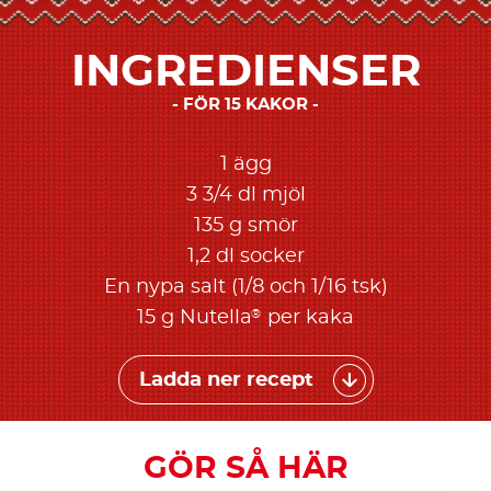
INGREDIENSER
FÖR 15 KAKOR
1 ägg
3 3/4 dl mjöl
135 g smör
1,2 dl socker
En nypa salt (1/8 och 1/16 tsk)
®
15 g Nutella
per kaka
Ladda ner recept
GÖR SÅ HÄR