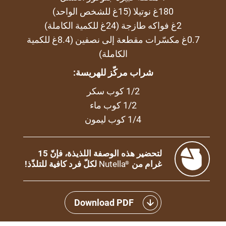
180غ نوتيلا (15غ للشخص الواحد)
2غ فواكه طازجة (24غ للكمية الكاملة)
0.7غ مكسّرات مقطعة إلى نصفين (8.4غ للكمية
الكاملة)
شراب مركّز للهريسة:
1/2 كوب سكر
1/2 كوب ماء
1/4 كوب ليمون
لتحضير هذه الوصفة اللذيذة، فإنّ 15
غرام من
Nutella
لكلّ فرد كافية للتلذّذ!
®
Download PDF