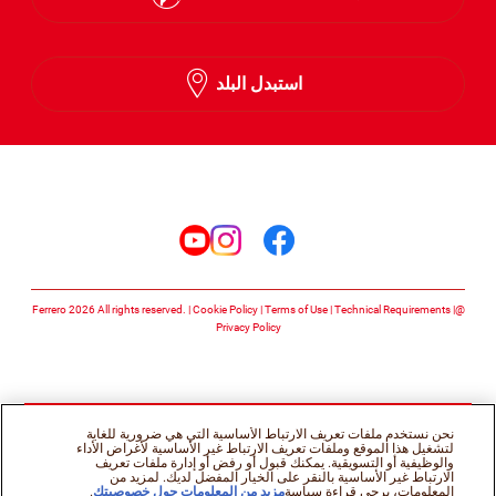
English
استبدل البلد
Arabic
تابعنا على
تابعنا على facebook
تابعنا على instagram
تابعنا على youtube
Cookie Policy
Terms of Use
Technical Requirements
@Ferrero 2026 All rights reserved.
Privacy Policy
نحن نستخدم ملفات تعريف الارتباط الأساسية التي هي ضرورية للغاية
لتشغيل هذا الموقع وملفات تعريف الارتباط غير الأساسية لأغراض الأداء
والوظيفية أو التسويقية. يمكنك قبول أو رفض أو إدارة ملفات تعريف
الارتباط غير الأساسية بالنقر على الخيار المفضل لديك. لمزيد من
المعلومات، يرجى قراءة سياسة
مزيد من المعلومات حول خصوصيتك
.