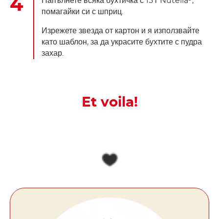
Напълнете всяка бухтичка с 15 г Nutella
,
помагайки си с шприц.
Изрежете звезда от картон и я използвайте
като шаблон, за да украсите бухтите с пудра
захар.
Et voila!