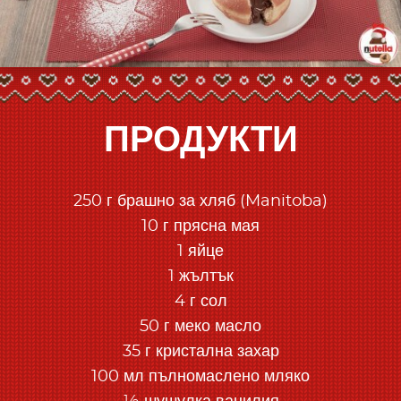
ПРОДУКТИ
250 г брашно за хляб (Manitoba)
10 г прясна мая
1 яйце
1 жълтък
4 г сол
50 г меко масло
35 г кристална захар
100 мл пълномаслено мляко