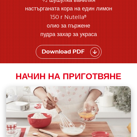
½ шушулка ванилия
настърганата кора на един лимон
®
150 г Nutella
олио за пържене
пудра захар за украса
Download PDF
НАЧИН НА ПРИГОТВЯНЕ