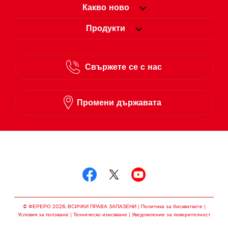
Какво ново
Продукти
Свържете се с нас
Промени държавата
Следвай ни в
Следвай ни в facebo
Следвай ни в twit
Следвай ни в
© ФЕРЕРО 2026, ВСИЧКИ ПРАВА ЗАПАЗЕНИ
Политика за бисквитките
Условия за ползване
Техническо изискване
Уведомление за поверителност