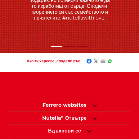
подарък, но истински важното е да
го изработиш от сърце! Сподели
творението си със семейството и
приятелите. #nutellawithlove.
Facebook
Twitter
Email
WhatsApp
Ако ти харесва, сподели във
Ferrero websites
Nutella
Отвътре
®
Вдъхнови се