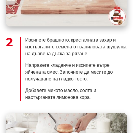
Изсипете брашното, кристалната захар и
изстърганите семена от ваниловата шушулка
на дървена дъска за рязане.
Направете кладенче и изсипете вътре
яйчената смес. Започнете да месите до
получаване на гладко тесто.
Добавете мекото масло, солта и
настърганата лимонова кора.