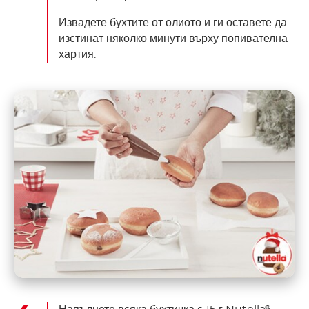
Извадете бухтите от олиото и ги оставете да
изстинат няколко минути върху попивателна
хартия.
®