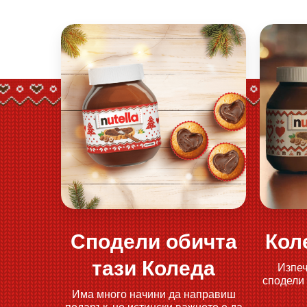
Сподели обичта
Кол
Открий повече
тази Коледа
Изпеч
сподели
Има много начини да направиш