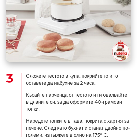
Сложете тестото в купа, покрийте го и го
оставете да набухне за 2 часа.
Късайте парченца от тестото и ги овалвайте
в дланите си, за да оформите 40-грамови
топки.
Наредете топките в тава, покрита с хартия за
печене. След като бухнат и станат двойно по-
големи, изпържете в олио на 175° C.