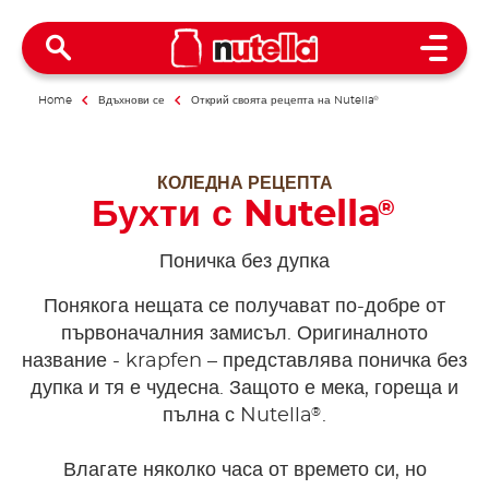
Open 
Home
Вдъхнови се
Открий своята рецепта на Nutella
®
КОЛЕДНА РЕЦЕПТА
Бухти с Nutella
®
Поничка без дупка
Понякога нещата се получават по-добре от
първоначалния замисъл. Оригиналното
название - krapfen – представлява поничка без
дупка и тя е чудесна. Защото е мека, гореща и
®
пълна с Nutella
.
Влагате няколко часа от времето си, но