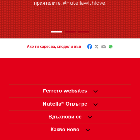
приятелите. #nutellawithlove.
Facebook
Twitter
Email
WhatsApp
Ако ти харесва, сподели във
Ferrero websites
Nutella
Отвътре
®
Вдъхнови се
Какво ново