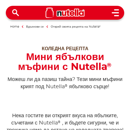
Open 
Home
Вдъхнови се
Открий своята рецепта на Nutella
®
КОЛЕДНА РЕЦЕПТА
Мини ябълкови
мъфини с Nutella
®
Можеш ли да пазиш тайна? Тези мини мъфини
®
крият под Nutella
ябълково сърце!
Нека гостите ви открият вкуса на ябълките,
®
съчетани с Nutella
, и бъдете сигурни, че и