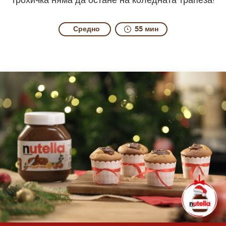
трохичка няма да остане на коледната трапеза!
Средно
55 мин