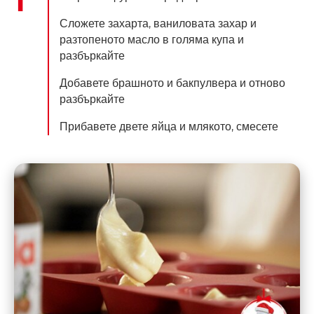
Сложете захарта, ваниловата захар и
разтопеното масло в голяма купа и
разбъркайте
Добавете брашното и бакпулвера и отново
разбъркайте
Прибавете двете яйца и млякото, смесете