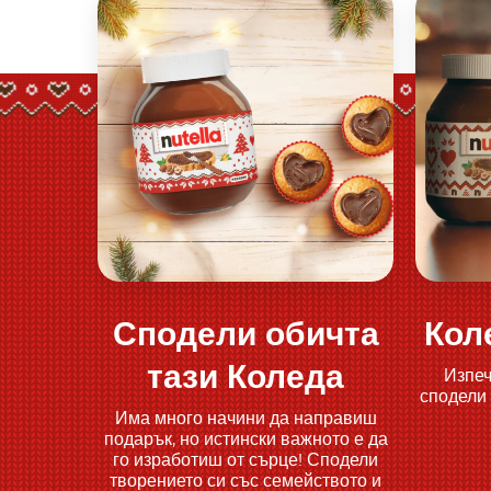
Сподели обичта
Кол
Открий повече
тази Коледа
Изпеч
сподели
Има много начини да направиш
подарък, но истински важното е да
го изработиш от сърце! Сподели
творението си със семейството и