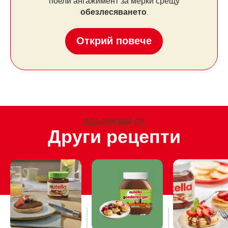
ВДЪХНОВИ СЕ
Други рецепти
Веган
Холандски мини
Американски
американски
палачинки
палачинки с
палачинки с
кисело мляко
Nutella
на
гарнирани с
®
растителна
ягоди
основа
Виж всички рецепти