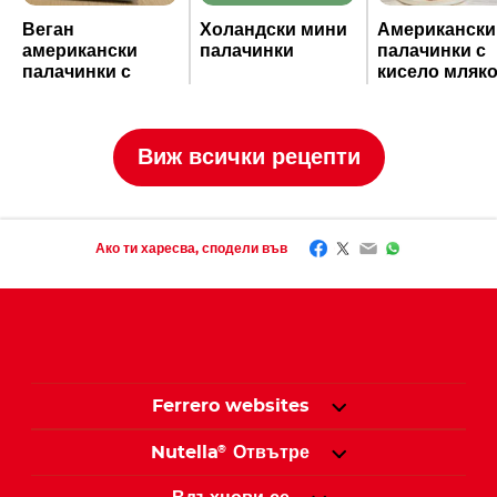
Facebook
Twitter
Email
WhatsApp
Ако ти харесва, сподели във
Ferrero websites
Nutella
Отвътре
®
Вдъхнови се
Какво ново
Продукти
Свържете се с нас