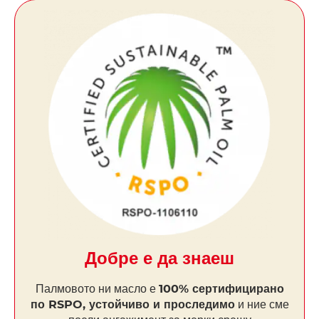
Добре е да знаеш
Палмовото ни масло е
100% сертифицирано
по RSPO, устойчиво и проследимо
и ние сме
поели ангажимент за мерки срещу
обезлесяването
.
Открий повече