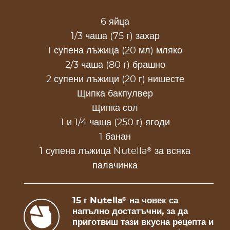
6 яйца
1/3 чаша (75 г) захар
1 супена лъжица (20 мл) мляко
2/3 чаша (80 г) брашно
2 супени лъжици (20 г) нишесте
Щипка бакпулвер
Щипка сол
1 и 1/4 чаша (250 г) ягоди
1 банан
®
1 супена лъжица Nutella
за всяка
палачинка
15 г Nutella
на човек са
®
напълно достатъчни, за да
приготвиш тази вкусна рецепта и