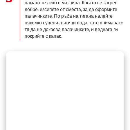
намажете леко с мазнина. Когато се загрее
добре, изсипете от сместа, за да оформите
палачинките. По ръба на тигана налейте
няколко супени лъжици вода, като внимавате
тя да не докосва палачинките, и веднага ги
покрийте с капак.