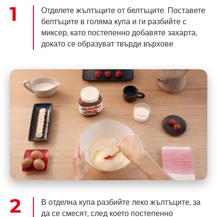
Отделете жълтъците от белтъците. Поставете
белтъците в голяма купа и ги разбийте с
миксер, като постепенно добавяте захарта,
докато се образуват твърди върхове.
В отделна купа разбийте леко жълтъците, за
да се смесят, след което постепенно