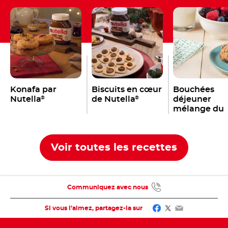
Konafa par
Biscuits en cœur
Bouchées
Nutella
de Nutella
déjeuner
®
®
mélange du
randonneur 
Nutella
®
Voir toutes les recettes
Communiquez avec nous
Facebook
Twitter
Email
Si vous l’aimez, partagez-la sur