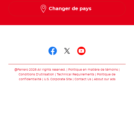
Changer de pays
Suivez-nous sur
Suivez-nous sur fac
Suivez-nous sur t
Suivez-nous 
@Ferrero 2026 All rights reserved.
Politique en matière de témoins
Conditions D'utilisation
Technical Requirements
Politique de
confidentialité
U.S. Corporate Site
Contact Us
About our ads