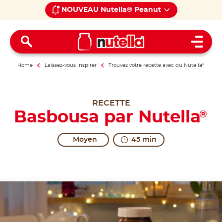
NOUVEAU Nutella® Peanut
Open 
Home
Laissez-vous inspirer
Trouvez votre recette avec du Nutella
®
RECETTE
Basbousa par Nutella
®
Moyen
45 min