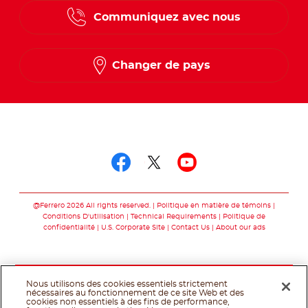
Communiquez avec nous
French
Changer de pays
Suivez-nous sur
Suivez-nous sur fac
Suivez-nous sur t
Suivez-nous 
@Ferrero 2026 All rights reserved.
Politique en matière de témoins
Conditions D'utilisation
Technical Requirements
Politique de
confidentialité
U.S. Corporate Site
Contact Us
About our ads
Nous utilisons des cookies essentiels strictement
nécessaires au fonctionnement de ce site Web et des
cookies non essentiels à des fins de performance,