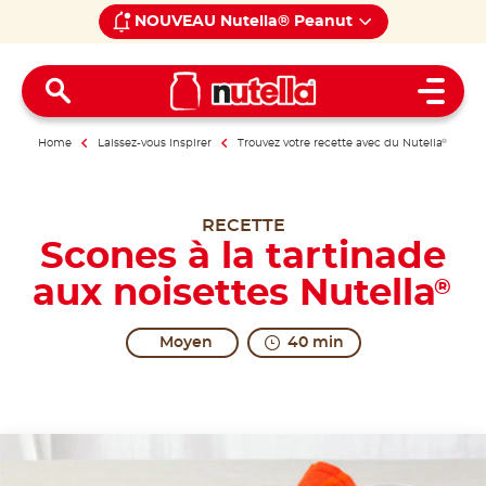
NOUVEAU Nutella® Peanut
Open 
Home
Laissez-vous inspirer
Trouvez votre recette avec du Nutella
®
RECETTE
Scones à la tartinade
aux noisettes Nutella
®
Moyen
40 min
The form of excitement.
Scones, which can be either sweet or savoury treat