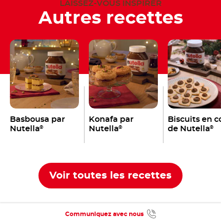
LAISSEZ-VOUS INSPIRER
Autres recettes
Basbousa par
Konafa par
Biscuits en 
Nutella
Nutella
de Nutella
®
®
®
Voir toutes les recettes
Communiquez avec nous