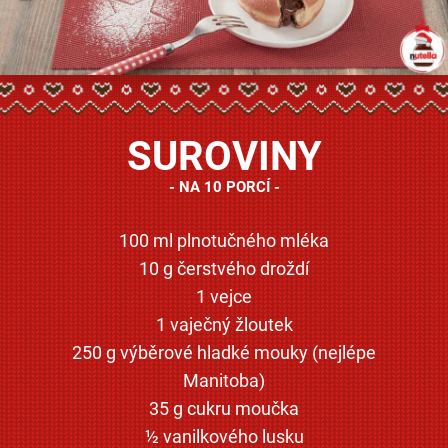
SUROVINY
NA 10 PORCÍ
100 ml plnotučného mléka
10 g čerstvého droždí
1 vejce
1 vaječný žloutek
250 g výběrové hladké mouky (nejlépe
Manitoba)
35 g cukru moučka
½ vanilkového lusku