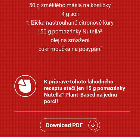
50 g změklého másla na kostičky
4 g soli
1 lžička nastrouhané citronové kůry
150 g pomazánky Nutella
®
olej na smažení
cukr moučka na posypání
K přípravě tohoto lahodného
receptu stačí jen 15 g pomazánky
Nutella
Plant-Based na jednu
®
porci!
Download PDF