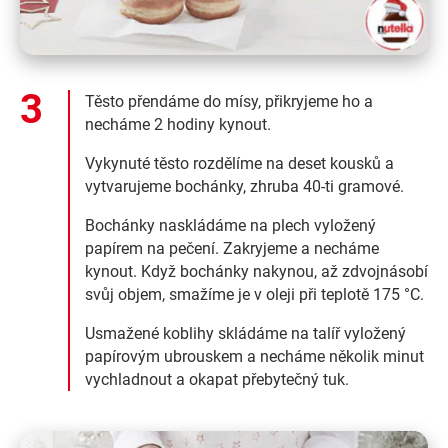
Těsto přendáme do mísy, přikryjeme ho a
necháme 2 hodiny kynout.
Vykynuté těsto rozdělíme na deset kousků a
vytvarujeme bochánky, zhruba 40-ti gramové.
Bochánky naskládáme na plech vyložený
papírem na pečení. Zakryjeme a necháme
kynout. Když bochánky nakynou, až zdvojnásobí
svůj objem, smažíme je v oleji při teplotě 175 °C.
Usmažené koblihy skládáme na talíř vyložený
papírovým ubrouskem a necháme několik minut
vychladnout a okapat přebytečný tuk.