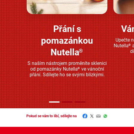
Přání s
Vá
Zjistěte více
pomazánkou
Upečte 
Nutella
a
®
Nutella
®
d
S naším nástrojem proměníte sklenici
od pomazánky Nutella
ve vánoční
®
přání. Sdílejte ho se svými blízkými.
Facebook
Twitter
Email
WhatsApp
Pokud se vám to líbí, sdílejte na