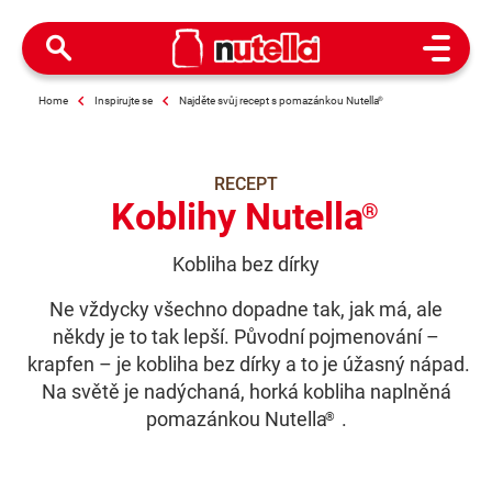
Open M
Home
Inspirujte se
Najděte svůj recept s pomazánkou Nutella
®
RECEPT
Koblihy Nutella
®
Kobliha bez dírky
Ne vždycky všechno dopadne tak, jak má, ale
někdy je to tak lepší. Původní pojmenování –
krapfen – je kobliha bez dírky a to je úžasný nápad.
Na světě je nadýchaná, horká kobliha naplněná
pomazánkou Nutella
.
®