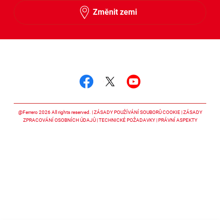
Změnit zemi
Sledujte nás
Sledujte nás facebook
Sledujte nás twitter
Sledujte nás y
@Ferrero 2026 All rights reserved.
ZÁSADY POUŽÍVÁNÍ SOUBORŮ COOKIE
ZÁSADY
ZPRACOVÁNÍ OSOBNÍCH ÚDAJŮ
TECHNICKÉ POŽADAVKY
PRÁVNÍ ASPEKTY