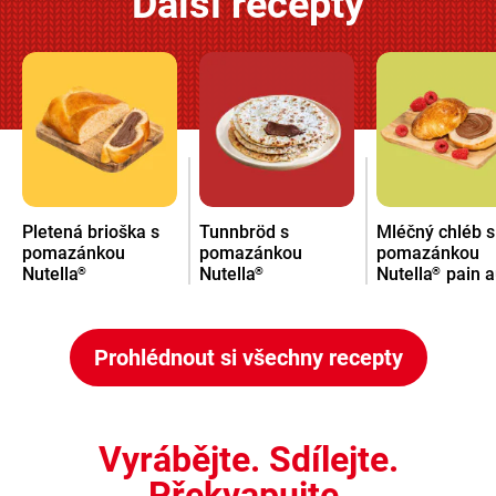
Další recepty
Pletená brioška s
Tunnbröd s
Mléčný chléb s
pomazánkou
pomazánkou
pomazánkou
Nutella
Nutella
Nutella
pain a
®
®
®
lait
Prohlédnout si všechny recepty
Vyrábějte. Sdílejte.
Překvapujte.