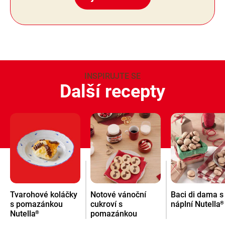
INSPIRUJTE SE
Další recepty
Tvarohové koláčky
Notové vánoční
Baci di dama s
s pomazánkou
cukroví s
náplní Nutella
®
Nutella
pomazánkou
®
Nutella
®