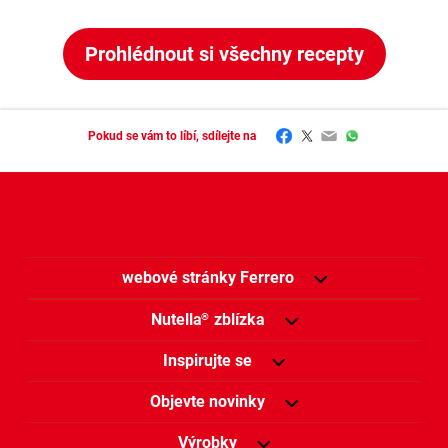
Prohlédnout si všechny recepty
Facebook
Twitter
Email
WhatsApp
Pokud se vám to líbí, sdílejte na
webové stránky Ferrero
Nutella
zblízka
®
Inspirujte se
Objevte novinky
Výrobky