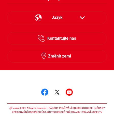
Jazyk
Česky
Kontaktujte nás
Slovensky
Změnit zemi
Sledujte nás
Sledujte nás facebook
Sledujte nás twitter
Sledujte nás y
@Ferrero 2026 All rights reserved.
ZÁSADY POUŽÍVÁNÍ SOUBORŮ COOKIE
ZÁSADY
ZPRACOVÁNÍ OSOBNÍCH ÚDAJŮ
TECHNICKÉ POŽADAVKY
PRÁVNÍ ASPEKTY