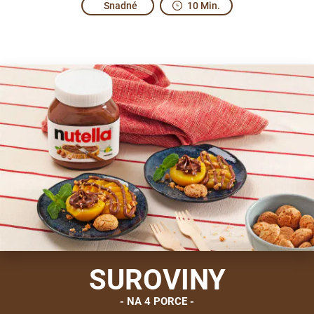
Snadné
10 Min.
Fresh excitement.
Amaretti biscuits originated in Italy in the Middle Ages, t
SUROVINY
NA 4 PORCE