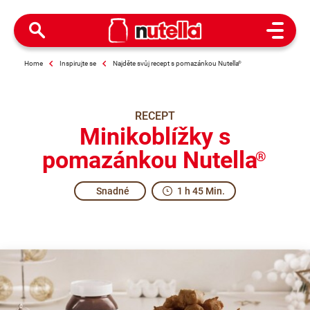
Open M
Home
Inspirujte se
Najděte svůj recept s pomazánkou Nutella
®
RECEPT
Minikoblížky s
pomazánkou Nutella
®
Snadné
1 h 45 Min.