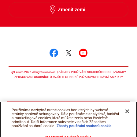
Změnit zemi
Sledujte nás
Sledujte nás facebook
Sledujte nás twitter
Sledujte nás y
@Ferrero 2026 All rights reserved.
ZÁSADY POUŽÍVÁNÍ SOUBORŮ COOKIE
ZÁSADY
ZPRACOVÁNÍ OSOBNÍCH ÚDAJŮ
TECHNICKÉ POŽADAVKY
PRÁVNÍ ASPEKTY
Používáme nezbytně nutné cookies bez kterých by webové
stránky správně nefungovaly. Dále používáme analytické, funkční
a marketingové cookies, které můžete zcela nebo částečně
odmítnout. Další informace naleznete v našich Zásadách
používání souborů cookie
Zásady používání souborů cookie