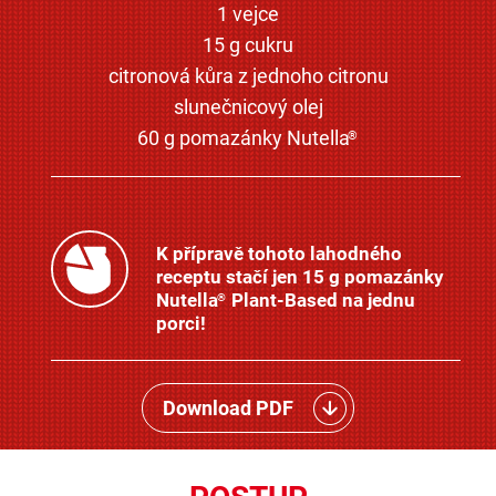
1 vejce
15 g cukru
citronová kůra z jednoho citronu
slunečnicový olej
60 g pomazánky Nutella
®
K přípravě tohoto lahodného
receptu stačí jen 15 g pomazánky
Nutella
Plant-Based na jednu
®
porci!
Download PDF