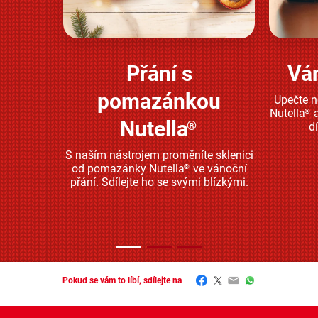
Přání s
Vá
Zjistěte více
pomazánkou
Upečte 
Nutella
a
®
Nutella
®
d
S naším nástrojem proměníte sklenici
od pomazánky Nutella
ve vánoční
®
přání. Sdílejte ho se svými blízkými.
Facebook
Twitter
Email
WhatsApp
Pokud se vám to líbí, sdílejte na