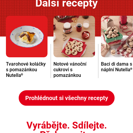
Další recepty
Tvarohové koláčky
Notové vánoční
Baci di dama s
s pomazánkou
cukroví s
náplní Nutella
®
Nutella
pomazánkou
®
Nutella
®
Prohlédnout si všechny recepty
Vyrábějte. Sdílejte.