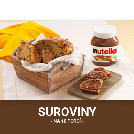
Is there a party going on here? It certainly smells like it.
Share the recipe with the hashtag #nutellarecipe
Grape must bread is a recipe from the Marche region of Ita
SUROVINY
NA 10 PORCÍ