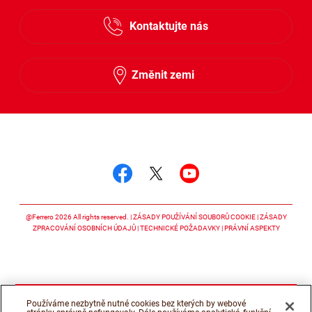
Česky
Kontaktujte nás
Slovensky
Změnit zemi
Sledujte nás
Sledujte nás facebook
Sledujte nás twitter
Sledujte nás y
@Ferrero 2026 All rights reserved.
ZÁSADY POUŽÍVÁNÍ SOUBORŮ COOKIE
ZÁSADY
ZPRACOVÁNÍ OSOBNÍCH ÚDAJŮ
TECHNICKÉ POŽADAVKY
PRÁVNÍ ASPEKTY
Používáme nezbytně nutné cookies bez kterých by webové