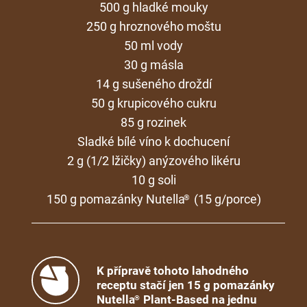
500 g hladké mouky
250 g hroznového moštu
50 ml vody
30 g másla
14 g sušeného droždí
50 g krupicového cukru
85 g rozinek
Sladké bílé víno k dochucení
2 g (1/2 lžičky) anýzového likéru
10 g soli
150 g pomazánky Nutella
(15 g/porce)
®
K přípravě tohoto lahodného
receptu stačí jen 15 g pomazánky
Nutella
Plant-Based na jednu
®