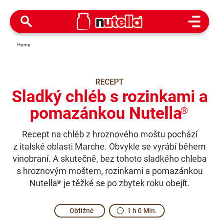
Open M
Home
RECEPT
Sladký chléb s rozinkami a
pomazánkou Nutella
®
Recept na chléb z hroznového moštu pochází
z italské oblasti Marche. Obvykle se vyrábí během
vinobraní. A skutečně, bez tohoto sladkého chleba
s hroznovým moštem, rozinkami a pomazánkou
Nutella
je těžké se po zbytek roku obejít.
®
Obtížné
1 h 0 Min.