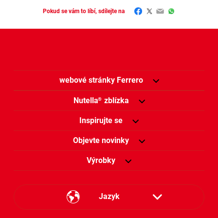
Facebook
Twitter
Email
WhatsApp
Pokud se vám to líbí, sdílejte na
webové stránky Ferrero
Nutella
zblízka
®
Inspirujte se
Objevte novinky
Výrobky
Jazyk