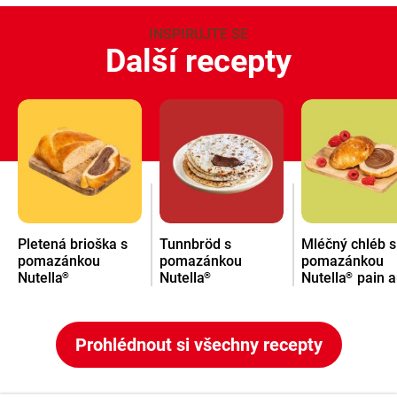
INSPIRUJTE SE
Další recepty
Pletená brioška s
Tunnbröd s
Mléčný chléb s
pomazánkou
pomazánkou
pomazánkou
Nutella
Nutella
Nutella
pain a
®
®
®
lait
Prohlédnout si všechny recepty