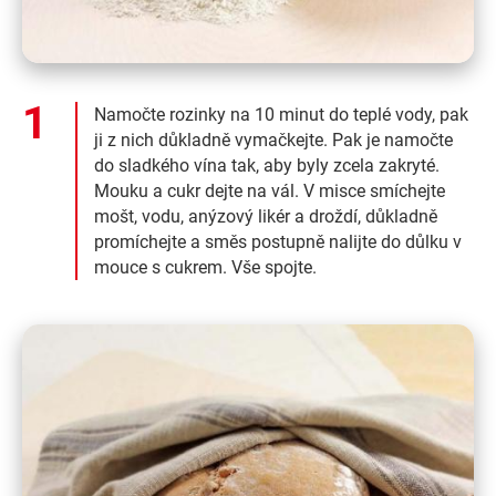
Namočte rozinky na 10 minut do teplé vody, pak
ji z nich důkladně vymačkejte. Pak je namočte
do sladkého vína tak, aby byly zcela zakryté.
Mouku a cukr dejte na vál. V misce smíchejte
mošt, vodu, anýzový likér a droždí, důkladně
promíchejte a směs postupně nalijte do důlku v
mouce s cukrem. Vše spojte.