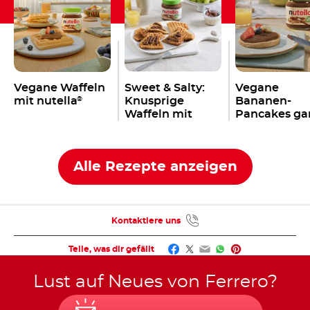
Vegane Waffeln
Sweet & Salty:
Vegane
mit nutella
Knusprige
Bananen-
®
Waffeln mit
Pancakes ga
einem Twist aus
ohne Ei: Wa
nutella
serviert mit
®
nutella
®
Alle Rezepte anzeigen
Kontaktiere uns
Facebook
Twitter
Email
WhatsApp
Pinterest
Teile, was dir gefällt
Lust auf Neues von Ferrero?