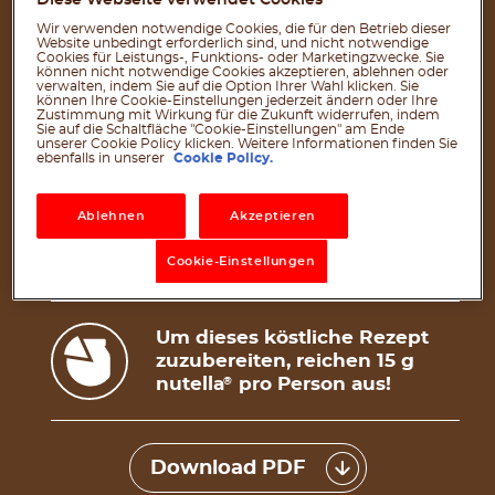
Diese Webseite verwendet Cookies
1 Teelöffel Backpulver
Wir verwenden notwendige Cookies, die für den Betrieb dieser
1/4 Teelöffel Backsoda
Website unbedingt erforderlich sind, und nicht notwendige
Cookies für Leistungs-, Funktions- oder Marketingzwecke. Sie
können nicht notwendige Cookies akzeptieren, ablehnen oder
1/4 Teelöffel Salz
verwalten, indem Sie auf die Option Ihrer Wahl klicken. Sie
können Ihre Cookie-Einstellungen jederzeit ändern oder Ihre
1/2 Tasse Milch
Zustimmung mit Wirkung für die Zukunft widerrufen, indem
Sie auf die Schaltfläche "Cookie-Einstellungen" am Ende
1/2 Tasse fettarmer Naturjoghurt
unserer Cookie Policy klicken. Weitere Informationen finden Sie
ebenfalls in unserer
Cookie Policy.
3 Esslöffel geschmolzene Butter,
aufgeteilt
Ablehnen
Akzeptieren
1 Tasse frische Blaubeeren, geteilt
®
1/4 Tasse nutella
Cookie-Einstellungen
Um dieses köstliche Rezept
zuzubereiten, reichen 15 g
nutella
pro Person aus!
®
Download PDF