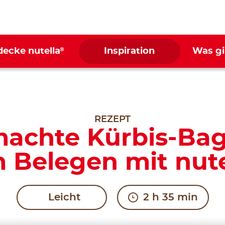
®
decke nutella
Inspiration
Was gi
REZEPT
chte Kürbis-Bage
 Belegen mit nute
Leicht
2 h 35 min