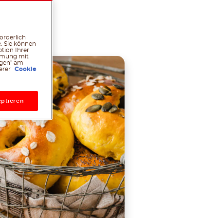
l
hatsApp
Pinterest
orderlich
. Sie können
tion Ihrer
immung mit
ngen" am
serer
Cookie
ptieren