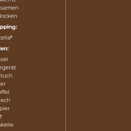
msamen
flocken
opping:
®
ella
ien:
sel
rgerät
ntuch
er
ffel
lech
pier
f
kelle