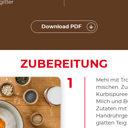
itter
Download PDF
ZUBEREITUNG
Mehl mit Tro
mischen. Zue
Kürbispüree
Milch und B
Zutaten mi
Handrührger
glatten Teig