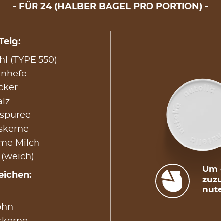
FÜR 24 (HALBER BAGEL PRO PORTION)
Teig:
l (TYPE 550)
enhefe
cker
alz
ispüree
iskerne
rme Milch
 (weich)
Um d
eichen:
zuzu
nute
ohn
skerne