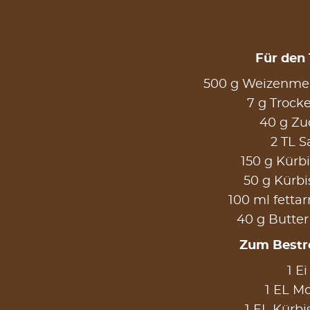
Für den 
500 g Weizenmeh
7 g Trock
40 g Zu
2 TL S
150 g Kürb
50 g Kürb
100 ml fetta
40 g Butter
Zum Bestr
1 Ei
1 EL M
1 EL Kürbi