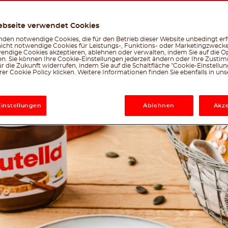
Erstellt vom nutella® -Team
Facebook
Twitter
Emai
W
ebseite verwendet Cookies
le, was dir gefällt
den notwendige Cookies, die für den Betrieb dieser Website unbedingt erf
nicht notwendige Cookies für Leistungs-, Funktions- oder Marketingzwecke
endige Cookies akzeptieren, ablehnen oder verwalten, indem Sie auf die Op
en. Sie können Ihre Cookie-Einstellungen jederzeit ändern oder Ihre Zust
r die Zukunft widerrufen, indem Sie auf die Schaltfläche "Cookie-Einstellu
er Cookie Policy klicken. Weitere Informationen finden Sie ebenfalls in un
Einstellungen
Ablehnen
Akze