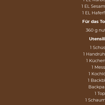
1 EL Sesa
1 EL Hafer
Für das T
360 g nut
Utensil
1 Schüs
1 Handrüh
1 Küche
1 Mess
1 Kochlö
1 Backb
Backpa
1 Top
1 Schaum