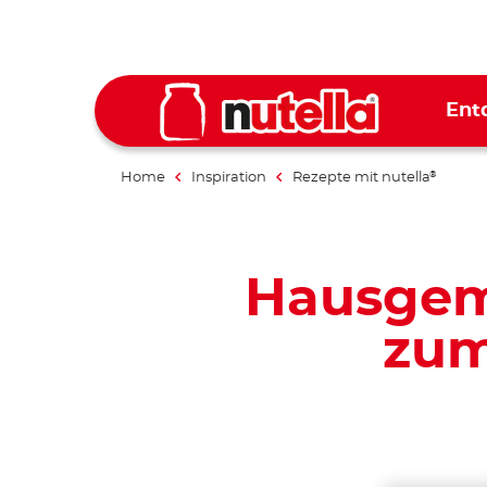
Ent
Home
Inspiration
Rezepte mit nutella
®
Hausgema
zum