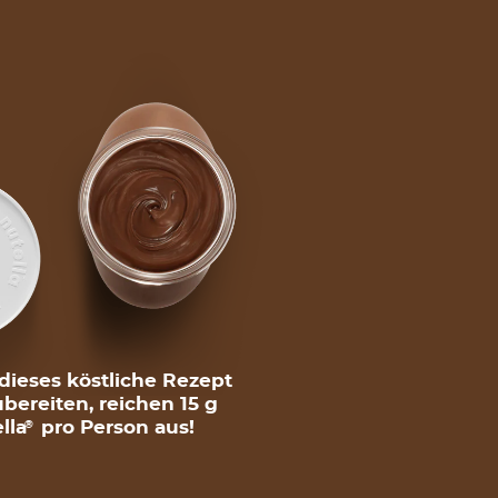
ieses köstliche Rezept
bereiten, reichen 15 g
lla
pro Person aus!
®