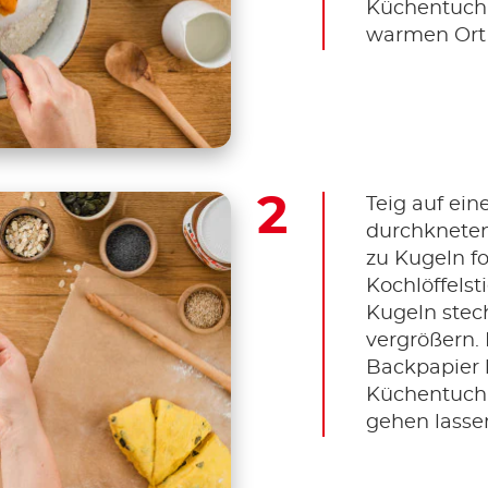
Küchentuch
warmen Ort 
Teig auf ein
durchkneten,
zu Kugeln fo
Kochlöffelsti
Kugeln stec
vergrößern.
Backpapier 
Küchentuch
gehen lasse