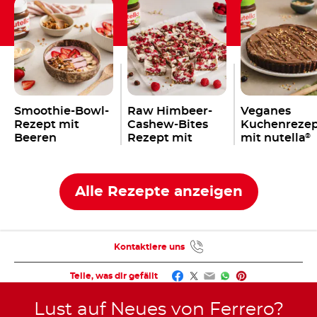
Smoothie-Bowl-
Raw Himbeer-
Veganes
Rezept mit
Cashew-Bites
Kuchenreze
Beeren
Rezept mit
mit nutella
®
nutella
Plant-
Plant-Based
®
Based
Alle Rezepte anzeigen
Kontaktiere uns
Facebook
Twitter
Email
WhatsApp
Pinterest
Teile, was dir gefällt
Lust auf Neues von Ferrero?