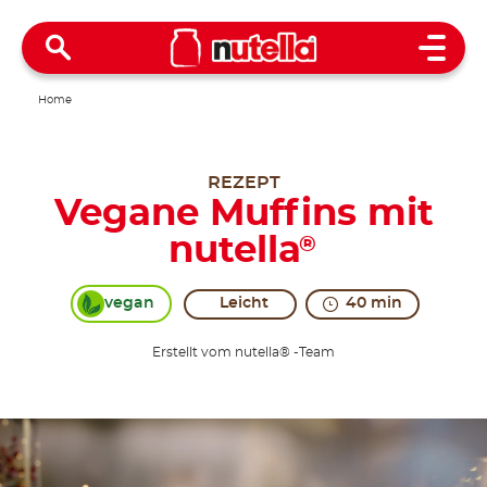
Open 
Home
REZEPT
Vegane Muffins mit
nutella
®
vegan
Leicht
40 min
Erstellt vom nutella® -Team