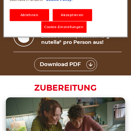
1 Teelöffel Natron
®
15 g nutella
Plant-Based pro Muffin
Ablehnen
Akzeptieren
Cookie-Einstellungen
Um dieses köstliche Rezept
zuzubereiten, reichen 15 g
nutella
pro Person aus!
®
Download PDF
ZUBEREITUNG