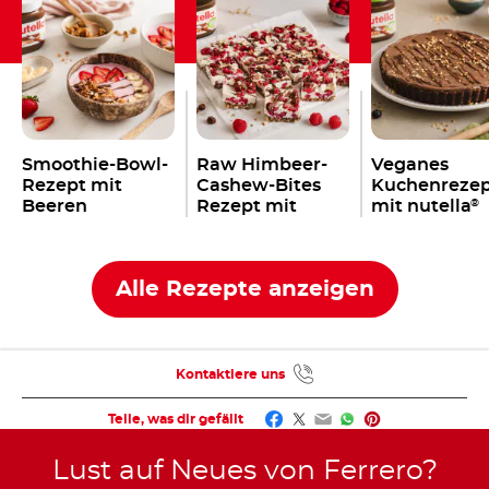
Smoothie-Bowl-
Raw Himbeer-
Veganes
Rezept mit
Cashew-Bites
Kuchenreze
Beeren
Rezept mit
mit nutella
®
nutella
Plant-
Plant-Based
®
Based
Alle Rezepte anzeigen
Kontaktiere uns
Facebook
Twitter
Email
WhatsApp
Pinterest
Teile, was dir gefällt
Lust auf Neues von Ferrero?