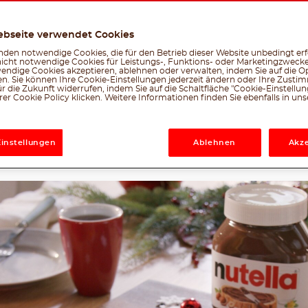
, um sie mit deinen Liebsten zu teilen und gemei
festliche Jahreszeit zu genießen.
ebseite verwendet Cookies
den notwendige Cookies, die für den Betrieb dieser Website unbedingt erf
Mittel
40 min
nicht notwendige Cookies für Leistungs-, Funktions- oder Marketingzwecke
endige Cookies akzeptieren, ablehnen oder verwalten, indem Sie auf die Op
en. Sie können Ihre Cookie-Einstellungen jederzeit ändern oder Ihre Zust
r die Zukunft widerrufen, indem Sie auf die Schaltfläche "Cookie-Einstellu
er Cookie Policy klicken. Weitere Informationen finden Sie ebenfalls in un
Erstellt vom nutella® -Team
Facebook
Twitter
Emai
W
le, was dir gefällt
Einstellungen
Ablehnen
Akze