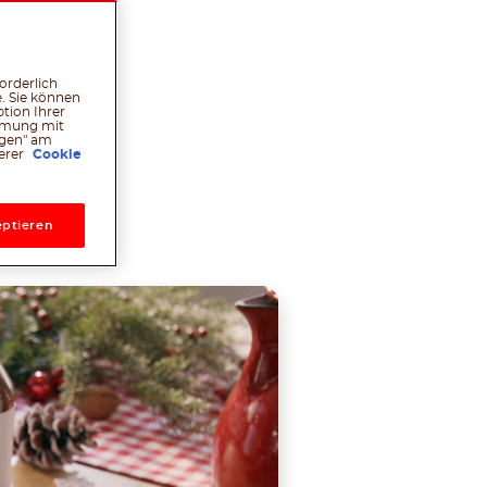
nsam die
orderlich
. Sie können
tion Ihrer
immung mit
ngen" am
serer
Cookie
l
hatsApp
Pinterest
ptieren