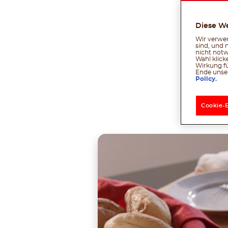
perfekt
Diese W
Wir verwen
sind, und 
nicht notw
Wahl klick
Wirkung fü
Ende unser
Policy.
Tei
Cookie-