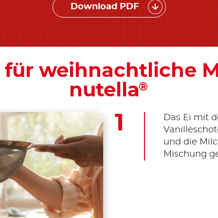
Download PDF
 für weihnachtliche M
nutella
®
Das Ei mit 
Vanilleschot
und die Milc
Mischung g