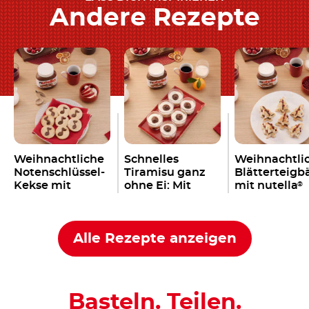
Andere Rezepte
Weihnachtliche
Schnelles
Weihnachtli
Notenschlüssel-
Tiramisu ganz
Blätterteig
Kekse mit
ohne Ei: Mit
mit nutella
®
nutella
Löffelbiskuit &
®
nutella
®
Alle Rezepte anzeigen
Basteln. Teilen.