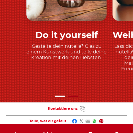
Do it yourself
Wei
Jetzt entdecken
Gestalte dein nutella
Glas zu
Lass di
®
einem Kunstwerk und teile deine
nutella
Kreation mit deinen Liebsten.
dei
Mei
Freu
Kontaktiere uns
Facebook
Twitter
Email
WhatsApp
Pinterest
Teile, was dir gefällt