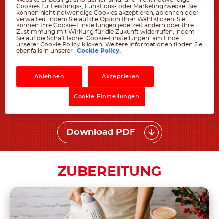
Cookies für Leistungs-, Funktions- oder Marketingzwecke. Sie
1 TL Zimt
können nicht notwendige Cookies akzeptieren, ablehnen oder
verwalten, indem Sie auf die Option Ihrer Wahl klicken. Sie
250 g Magerquark
können Ihre Cookie-Einstellungen jederzeit ändern oder Ihre
Zustimmung mit Wirkung für die Zukunft widerrufen, indem
3 Eier
Sie auf die Schaltfläche "Cookie-Einstellungen" am Ende
unserer Cookie Policy klicken. Weitere Informationen finden Sie
1 TL fein geriebene Zitronenschale
ebenfalls in unserer
Cookie Policy.
½ TL Vanillemark
1 EL Rapsöl
Ablehnen
Akzeptieren
®
Zum Füllen: 100 g nutella
Cookie-Einstellungen
Zum Dekorieren: Zucker, Zimt
Download PDF
ZUBEREITUNG