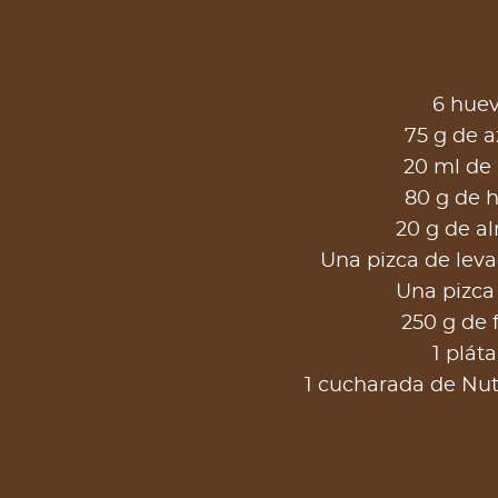
6 hue
75 g de a
20 ml de 
80 g de h
20 g de a
Una pizca de leva
Una pizca 
250 g de 
1 plát
1 cucharada de Nut