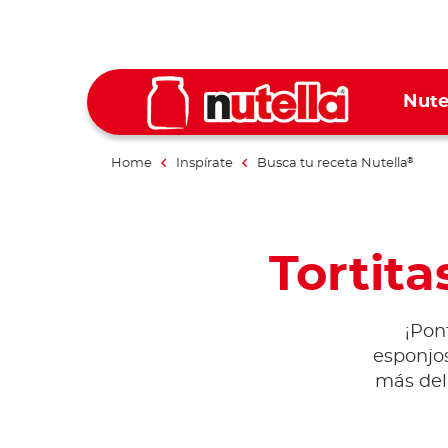
Nute
Home
Inspírate
Busca tu receta Nutella
®
Tortita
¡Pon
esponjos
más del