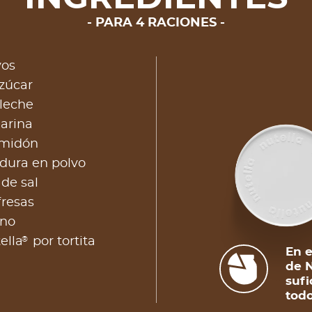
PARA 4 RACIONES
vos
zúcar
leche
arina
lmidón
dura en polvo
de sal
fresas
ano
®
ella
por tortita
En e
de N
sufi
todo