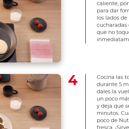
caliente, p
para dar form
los lados de 
cucharadas 
que no toque
inmediatame
Cocina las t
durante 5 mi
dales la vue
un poco más
y deja que s
minutos. Cua
poco de Nut
fresca. ¡Sirve