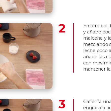
En otro bol
y añade poco
maicena y l
mezclando s
leche poco a
añade las c
con movimie
mantener la 
Calienta una
engrásala l