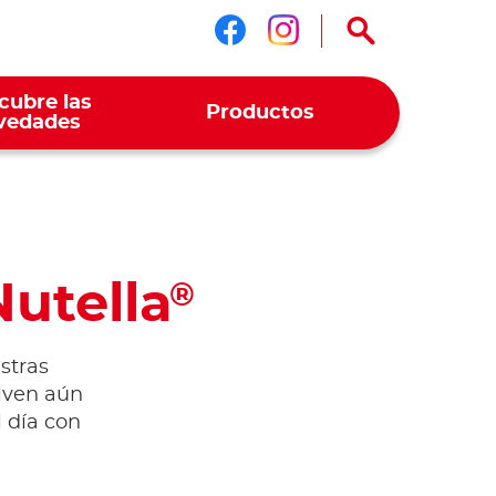
Síguenos en face
Síguenos en i
cubre las
Productos
vedades
Nutella
®
stras
elven aún
l día con