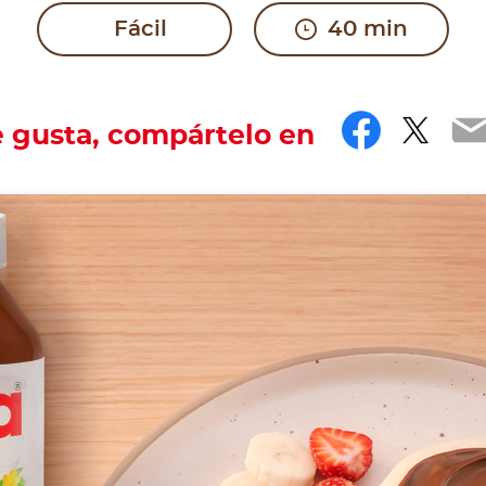
Fácil
40 min
Facebo
Twit
E
e gusta, compártelo en