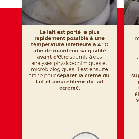
Le lait est porté le plus
rapidement possible à une
m
température inférieure à 4 °C
afin de maintenir sa qualité
avant d'être
soumis à des
t
analyses physico-chimiques et
microbiologiques. Il est ensuite
traité pour
séparer la crème du
su
lait et ainsi obtenir du lait
écrémé.
é
a