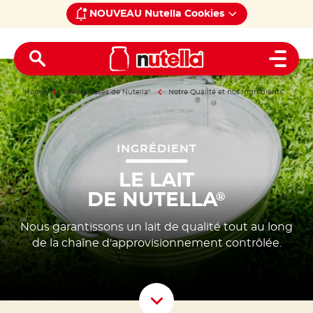
NOUVEAU Nutella Cookies
Open 
Home
Les coulisses de Nutella
®
Notre Qualité et nos ingrédients
INGRÉDIENT
LE LAIT
DE NUTELLA
®
Nous garantissons un lait de qualité tout au long
de la chaîne d'approvisionnement contrôlée.
Scroll D