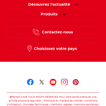
Découvrez l'actualité
Produits
Contactez-nous
Choisissez votre pays
Suivez-nous sur
Suivez-nous sur facebo
Suivez-nous sur twit
Suivez-nous sur
Suivez-nous 
Suivez-nou
@Ferrero 2026. TOUS DROITS RÉSERVÉS. Pour votre santé pratiquez une
activité physique régulière.
Politique en matière de cookies
Conditions
d'utilisation
Données Techniques
Mentions Légales
Mentions sanitaires