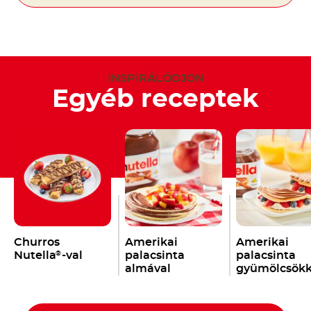
INSPIRÁLÓDJON
Egyéb receptek
Churros
Amerikai
Amerikai
Nutella
-val
palacsinta
palacsinta
®
almával
gyümölcsökk
és tejszínha