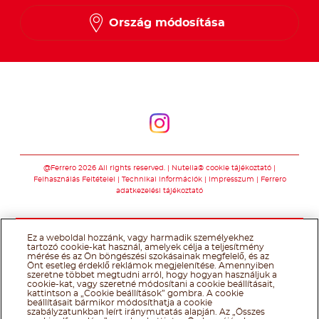
Ország módosítása
Kövessen minket
Kövessen minket
@Ferrero 2026 All rights reserved.
Nutella® cookie tájékoztató
Felhasználás Feltételei
Technikai információk
Impresszum
Ferrero
adatkezelési tájékoztató
Ez a weboldal hozzánk, vagy harmadik személyekhez
tartozó cookie-kat használ, amelyek célja a teljesítmény
mérése és az Ön böngészési szokásainak megfelelő, és az
Önt esetleg érdeklő reklámok megjelenítése. Amennyiben
szeretne többet megtudni arról, hogy hogyan használjuk a
cookie-kat, vagy szeretné módosítani a cookie beállításait,
kattintson a „Cookie beállítások” gombra. A cookie
beállításait bármikor módosíthatja a cookie
szabályzatunkban leírt iránymutatás alapján. Az „Összes