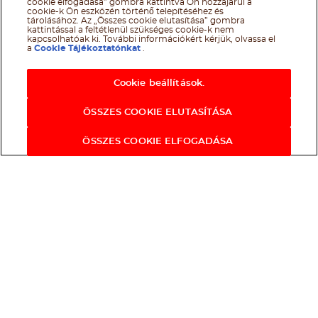
cookie elfogadása” gombra kattintva Ön hozzájárul a
cookie-k Ön eszközén történő telepítéséhez és
tárolásához. Az „Összes cookie elutasítása” gombra
kattintással a feltétlenül szükséges cookie-k nem
kapcsolhatóak ki. További információkért kérjük, olvassa el
a
Cookie Tájékoztatónkat
.
Cookie beállítások.
ÖSSZES COOKIE ELUTASÍTÁSA
ÖSSZES COOKIE ELFOGADÁSA