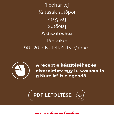
1 pohár tej
½ tasak sütőpor
40 g vaj
Sütőolaj
A díszítéshez
Porcukor
®
90-120 g Nutella
(15 g/adag)
A recept elkészítéséhez és
élvezetéhez egy fő számára 15
g Nutella
is elegendő.
®
PDF LETÖLTÉSE