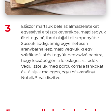
Először mártsuk bele az almaszeleteket
egyesével a tésztakeverékbe, majd tegyük
őket egy bő, forró olajjal teli serpenyőbe.
Süssük addig, amíg egyenletesen
aranybarna lesz, majd vegyük ki egy
szűrőkanállal és tegyük nedvszívó papírra,
hogy lecsöpögjön a felesleges zsiradék.
Végül szórjuk meg porcukorral a fánkokat
és tálaljuk melegen, egy teáskanálnyi
Nutella
-val díszítve!
®