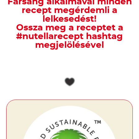
Farsang alkalmával minden
recept megérdemli a
lelkesedést!
Ossza meg a receptet a
#nutellarecept hashtag
megjelölésével