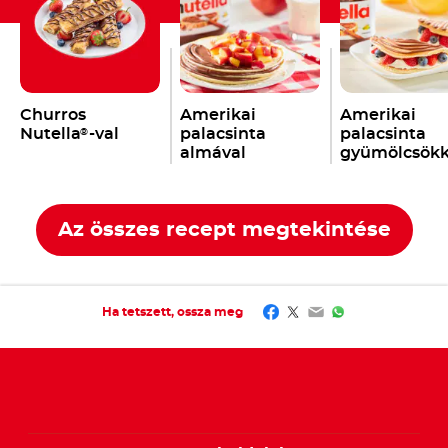
Churros
Amerikai
Amerikai
Nutella
-val
palacsinta
palacsinta
®
almával
gyümölcsökk
és tejszínha
Az összes recept megtekintése
Facebook
Twitter
Email
WhatsApp
Ha tetszett, ossza meg