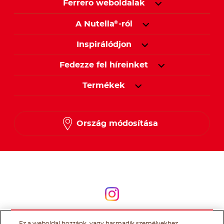
Ferrero weboldalak
A Nutella
-ról
®
Inspirálódjon
Fedezze fel híreinket
Termékek
Ország módosítása
Kövessen minket
Kövessen minket
Ez a weboldal hozzánk, vagy harmadik személyekhez