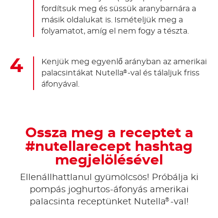
fordítsuk meg és süssük aranybarnára a
másik oldalukat is. Ismételjük meg a
folyamatot, amíg el nem fogy a tészta.
Kenjük meg egyenlő arányban az amerikai
palacsintákat Nutella
-val és tálaljuk friss
®
áfonyával.
Ossza meg a receptet a
#nutellarecept hashtag
megjelölésével
Ellenállhattlanul gyümölcsös! Próbálja ki
pompás joghurtos-áfonyás amerikai
®
palacsinta receptünket Nutella
-val!