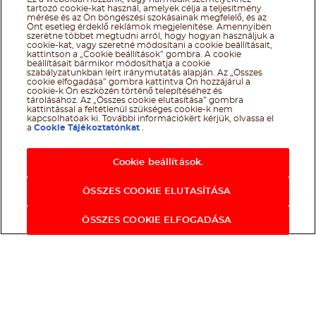
@Ferrero 2026 All rights reserved.
Nutella® cookie tájékoztató
tartozó cookie-kat használ, amelyek célja a teljesítmény
Felhasználás Feltételei
Technikai információk
Impresszum
Ferrero
mérése és az Ön böngészési szokásainak megfelelő, és az
adatkezelési tájékoztató
Önt esetleg érdeklő reklámok megjelenítése. Amennyiben
szeretne többet megtudni arról, hogy hogyan használjuk a
cookie-kat, vagy szeretné módosítani a cookie beállításait,
kattintson a „Cookie beállítások” gombra. A cookie
beállításait bármikor módosíthatja a cookie
szabályzatunkban leírt iránymutatás alapján. Az „Összes
cookie elfogadása” gombra kattintva Ön hozzájárul a
cookie-k Ön eszközén történő telepítéséhez és
tárolásához. Az „Összes cookie elutasítása” gombra
kattintással a feltétlenül szükséges cookie-k nem
kapcsolhatóak ki. További információkért kérjük, olvassa el
a
Cookie Tájékoztatónkat
.
Cookie beállítások.
ÖSSZES COOKIE ELUTASÍTÁSA
ÖSSZES COOKIE ELFOGADÁSA