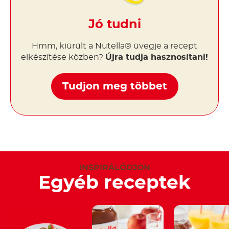
Jó tudni
Hmm, kiürült a Nutella® üvegje a recept
elkészítése közben?
Újra tudja hasznosítani!
Tudjon meg többet
INSPIRÁLÓDJON
Egyéb receptek