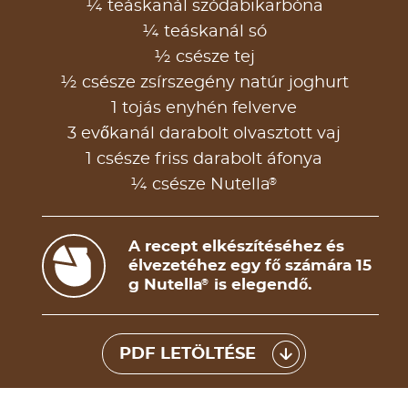
¼ teáskanál szódabikarbóna
¼ teáskanál só
½ csésze tej
½ csésze zsírszegény natúr joghurt
1 tojás enyhén felverve
3 evőkanál darabolt olvasztott vaj
1 csésze friss darabolt áfonya
®
¼ csésze Nutella
A recept elkészítéséhez és
élvezetéhez egy fő számára 15
g Nutella
is elegendő.
®
PDF LETÖLTÉSE