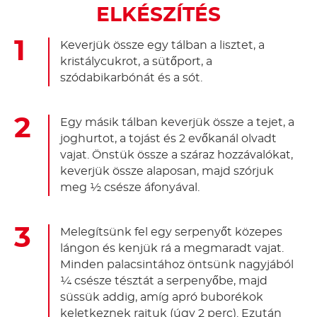
ELKÉSZÍTÉS
Keverjük össze egy tálban a lisztet, a
kristálycukrot, a sütőport, a
szódabikarbónát és a sót.
Egy másik tálban keverjük össze a tejet, a
joghurtot, a tojást és 2 evőkanál olvadt
vajat. Önstük össze a száraz hozzávalókat,
keverjük össze alaposan, majd szórjuk
meg ½ csésze áfonyával.
Melegítsünk fel egy serpenyőt közepes
lángon és kenjük rá a megmaradt vajat.
Minden palacsintához öntsünk nagyjából
¼ csésze tésztát a serpenyőbe, majd
süssük addig, amíg apró buborékok
keletkeznek rajtuk (úgy 2 perc). Ezután