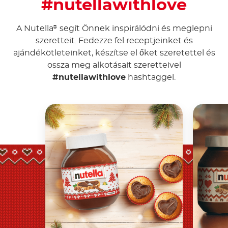
#nutellawithlove
A Nutella
segít Önnek inspirálódni és meglepni
®
szeretteit. Fedezze fel receptjeinket és
ajándékötleteinket, készítse el őket szeretettel és
ossza meg alkotásait szeretteivel
#nutellawithlove
hashtaggel.