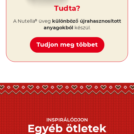
Tudta?
A Nutella
üveg
különböző újrahasznosított
®
anyagokból
készül.
Tudjon meg többet
INSPIRÁLÓDJON
Egyéb ötletek