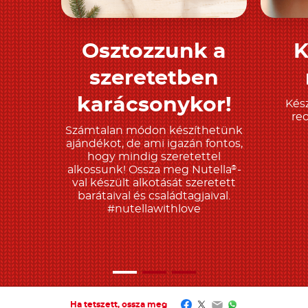
Osztozzunk a
K
Tudjon meg többet
T
szeretetben
karácsonykor!
Kész
re
Számtalan módon készíthetünk
ajándékot, de ami igazán fontos,
hogy mindig szeretettel
alkossunk! Ossza meg Nutella
-
®
val készült alkotását szeretett
barátaival és családtagjaival.
#nutellawithlove
Facebook
Twitter
Email
WhatsApp
Ha tetszett, ossza meg