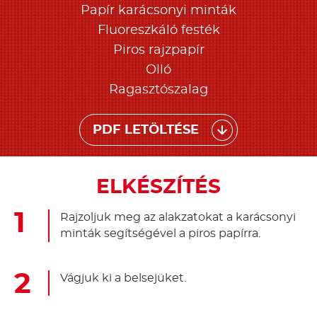
Papír karácsonyi minták
Fluoreszkáló festék
Piros rajzpapír
Olló
Ragasztószalag
PDF LETÖLTÉSE
ELKÉSZÍTÉS
Rajzoljuk meg az alakzatokat a karácsonyi
minták segítségével a piros papírra.
Vágjuk ki a belsejüket.