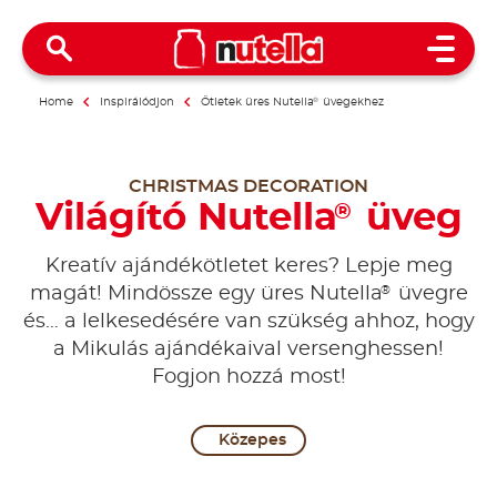
Open 
Home
Inspirálódjon
Ötletek üres Nutella
®
üvegekhez
CHRISTMAS DECORATION
Világító Nutella
üveg
®
Kreatív ajándékötletet keres? Lepje meg
®
magát! Mindössze egy üres Nutella
üvegre
és… a lelkesedésére van szükség ahhoz, hogy
a Mikulás ajándékaival versenghessen!
Fogjon hozzá most!
Közepes