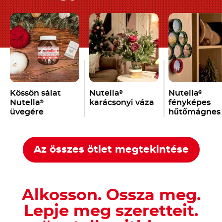
Kössön sálat
Nutella
Nutella
®
®
Nutella
karácsonyi váza
fényképes
®
üvegére
hűtőmágnes
Az összes ötlet megtekintése
Alkosson. Ossza meg.
Lepje meg szeretteit.