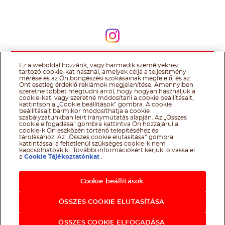
Kövessen minket
Kövessen minket
Ez a weboldal hozzánk, vagy harmadik személyekhez
@Ferrero 2026 All rights reserved.
Nutella® cookie tájékoztató
tartozó cookie-kat használ, amelyek célja a teljesítmény
Felhasználás Feltételei
Technikai információk
Impresszum
Ferrero
mérése és az Ön böngészési szokásainak megfelelő, és az
adatkezelési tájékoztató
Önt esetleg érdeklő reklámok megjelenítése. Amennyiben
szeretne többet megtudni arról, hogy hogyan használjuk a
cookie-kat, vagy szeretné módosítani a cookie beállításait,
kattintson a „Cookie beállítások” gombra. A cookie
beállításait bármikor módosíthatja a cookie
szabályzatunkban leírt iránymutatás alapján. Az „Összes
cookie elfogadása” gombra kattintva Ön hozzájárul a
cookie-k Ön eszközén történő telepítéséhez és
tárolásához. Az „Összes cookie elutasítása” gombra
kattintással a feltétlenül szükséges cookie-k nem
kapcsolhatóak ki. További információkért kérjük, olvassa el
a
Cookie Tájékoztatónkat
.
Cookie beállítások.
ÖSSZES COOKIE ELUTASÍTÁSA
ÖSSZES COOKIE ELFOGADÁSA