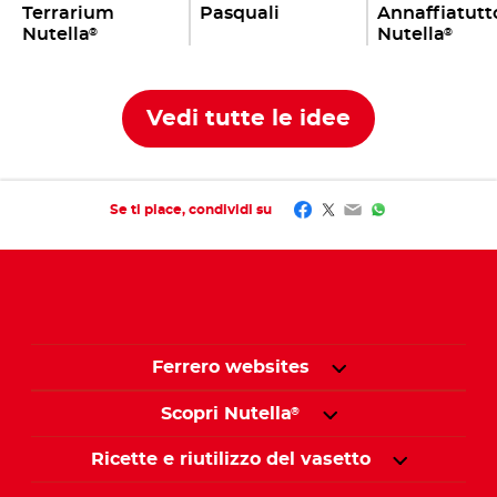
Terrarium
Pasquali
Annaffiatutt
Nutella
Nutella
®
®
Vedi tutte le idee
Facebook
Twitter
Email
WhatsApp
Se ti piace, condividi su
Ferrero websites
Scopri Nutella
®
Ricette e riutilizzo del vasetto