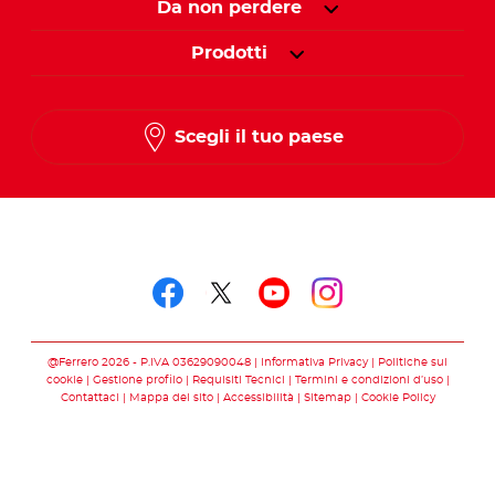
Da non perdere
Prodotti
Scegli il tuo paese
Seguici su
Seguici su facebook
Seguici su twitter
Seguici su you
Seguici su 
@Ferrero 2026 - P.IVA 03629090048
Informativa Privacy
Politiche sui
cookie
Gestione profilo
Requisiti Tecnici
Termini e condizioni d’uso
Contattaci
Mappa del sito
Accessibilità
Sitemap
Cookie Policy