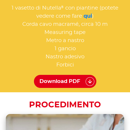
®
1 vasetto di Nutella
con piantine (potete
vedere come fare
qui
)
Corda cavo macramé, circa 10 m
Measuring tape
Metro a nastro
1 gancio
Nastro adesivo
Forbici
Download PDF
PROCEDIMENTO