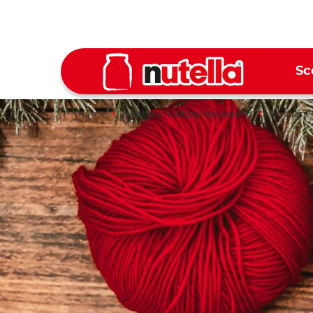
Sc
Home
Ricette e riutilizzo del vasetto
Riutilizza