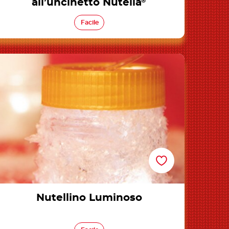
all’uncinetto Nutella
®
Facile
Nutellino Luminoso
Nutellino Luminoso