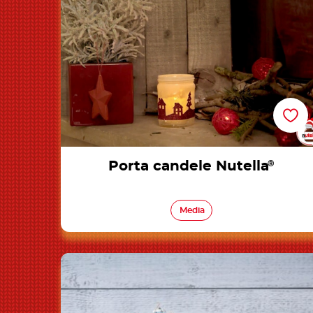
Porta candele Nutella
®
Media
Vasetto da regalo Nutella®