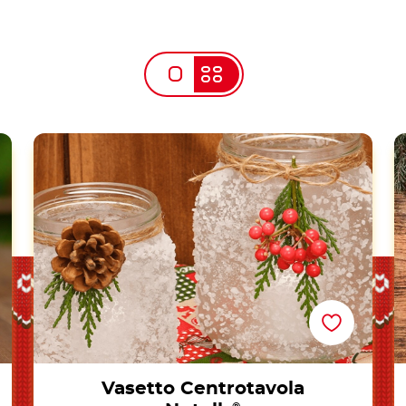
Vasetto Centrotavola Nutella<sup>®</sup>
Vasetto Centrotavola