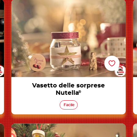
Vasetto delle sorprese Nutella®
Vasetto delle sorprese
Nutella
®
Facile
Decorazioni per l’albero Nutella®