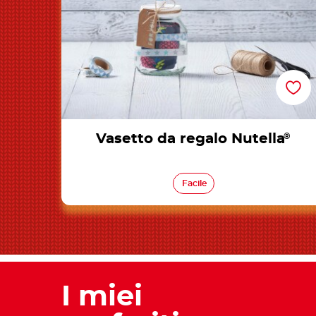
Vasetto da regalo Nutella
®
Facile
I miei