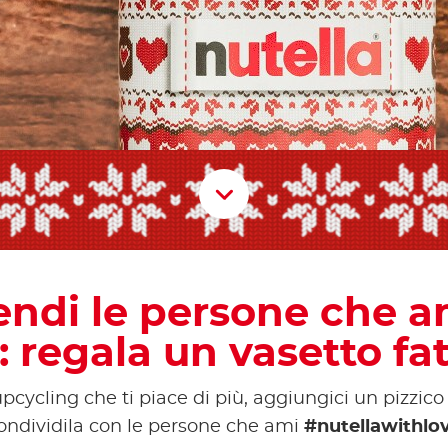
Scroll D
endi le persone che a
: regala un vasetto fat
 upcycling che ti piace di più, aggiungici un pizzic
ondividila con le persone che ami
#nutellawithlo