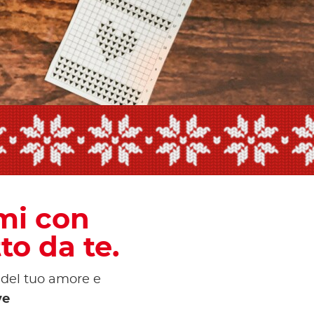
own
mi con
to da te.
o del tuo amore e
ve