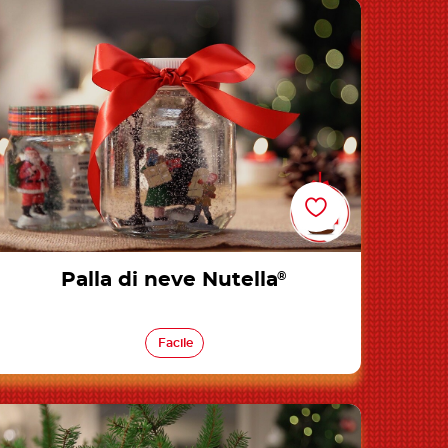
Palla di neve Nutella®
Palla di neve Nutella
®
Facile
Mini albero di Natale Nutella®