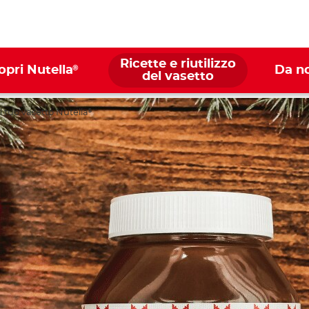
Ricette e riutilizzo
®
opri Nutella
Da n
del vasetto
 il tuo vasetto Nutella
®