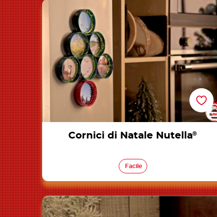
Cornici di Natale Nutella®
Cornici di Natale Nutella
®
Facile
Porta candele Nutella®