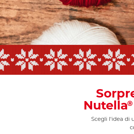
Sorpr
Nutella
®
Scegli l'idea di
c