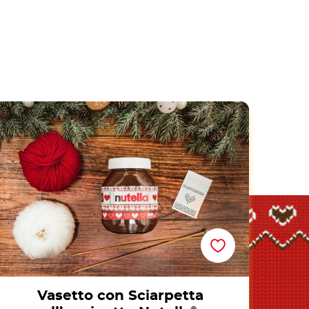
Vasetto con Sciarpetta all’uncinetto
Nutella<sup>®</sup>
Vasetto con Sciarpetta