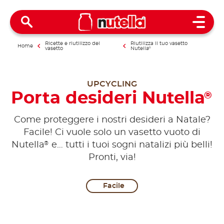
Open 
Ricette e riutilizzo del
Riutilizza il tuo vasetto
Home
vasetto
Nutella
®
UPCYCLING
Porta desideri Nutella
®
Come proteggere i nostri desideri a Natale?
Facile! Ci vuole solo un vasetto vuoto di
®
Nutella
e… tutti i tuoi sogni natalizi più belli!
Pronti, via!
Facile