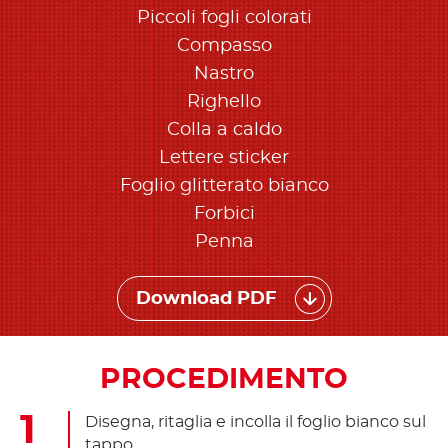
Piccoli fogli colorati
Compasso
Nastro
Righello
Colla a caldo
Lettere sticker
Foglio glitterato bianco
Forbici
Penna
Download PDF
PROCEDIMENTO
Disegna, ritaglia e incolla il foglio bianco sul
tappo.