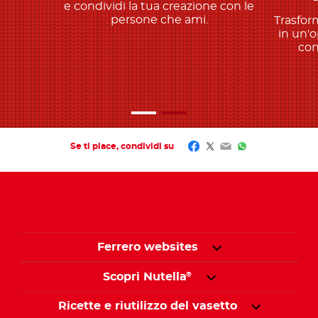
e condividi la tua creazione con le
persone che ami.
Trasform
in un'o
con
Facebook
Twitter
Email
WhatsApp
Se ti piace, condividi su
Ferrero websites
Scopri Nutella
®
Ricette e riutilizzo del vasetto