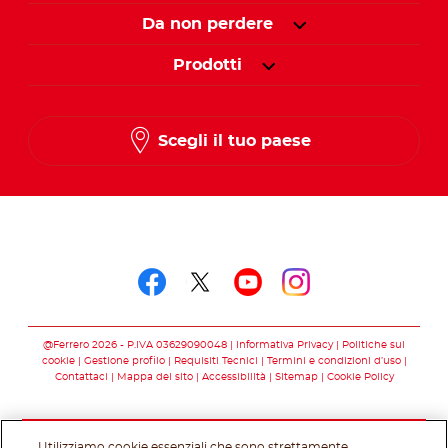
Da non perdere
Prodotti
Scegli il tuo paese
Seguici su
Seguici su facebook
Seguici su twitter
Seguici su you
Seguici su 
@Ferrero 2026 - P.IVA 03629090048
Informativa Privacy
Politiche sui
cookie
Gestione profilo
Requisiti Tecnici
Termini e condizioni d’uso
Contattaci
Mappa del sito
Accessibilità
Sitemap
Cookie Policy
Utilizziamo cookie essenziali che sono strettamente